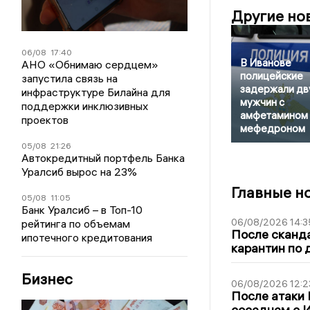
Другие но
06/08
17:40
В Иванове
АНО «Обнимаю сердцем»
полицейские
запустила связь на
задержали дв
инфраструктуре Билайна для
мужчин с
поддержки инклюзивных
амфетамином 
проектов
мефедроном
05/08
21:26
Автокредитный портфель Банка
Уралсиб вырос на 23%
Главные н
05/08
11:05
Банк Уралсиб – в Топ-10
06/08/2026 14:3
рейтинга по объемам
После сканда
ипотечного кредитования
карантин по 
Бизнес
06/08/2026 12:2
После атаки
соседнем с И