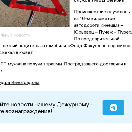
служба УМВД региона.
Происшествие случилось
на 16-м километре
автодороги Кинешма –
Юрьевец – Пучеж – Пурех.
льные новости"
По предварительной
5-летний водитель автомобиля «Форд Фокус» не справился 
съехал в кювет.
ДТП мужчина получил травмы. Пострадавшего доставили в
е.
ндра Виноградова
йте новости нашему Дежурному –
е вознаграждение!