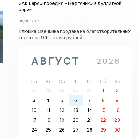
«Ак Барс» победил «Нефтяник» в буллитной
серии
06/08
20:31
Клюшка Овечкина продана на благотворительных
торгах за 940 тысяч рублей
АВГУСТ
2026
Пн
Вт
Ср
Чт
Пт
Сб
Вс
27
28
29
30
31
1
2
3
4
5
6
7
8
9
10
11
12
13
14
15
16
17
18
19
20
21
22
23
24
25
26
27
28
29
30