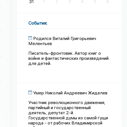
31
1
2
3
4
5
6
События
:
Родился Виталий Григорьевич
Мелентьев
Писатель-фронтовик. Автор книг о
войне и фантастических произведений
для детей.
Умер Николай Андреевич Жиделев
Участник революционного движения,
партийный и государственный
деятель, депутат 2-й
Государственной думы из самой гущи
народа - от рабочих Владимирской