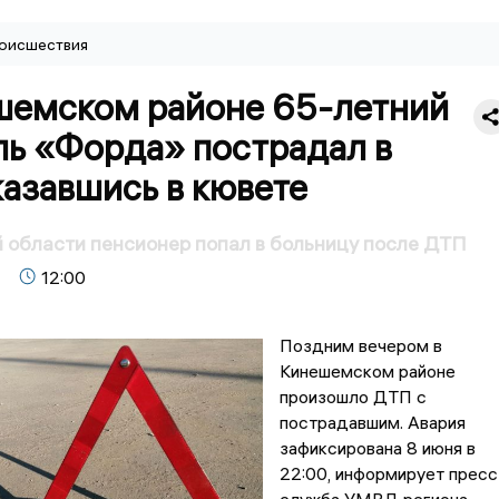
оисшествия
шемском районе 65-летний
ль «Форда» пострадал в
азавшись в кювете
 области пенсионер попал в больницу после ДТП
12:00
Поздним вечером в
Кинешемском районе
произошло ДТП с
пострадавшим. Авария
зафиксирована 8 июня в
22:00, информирует пресс