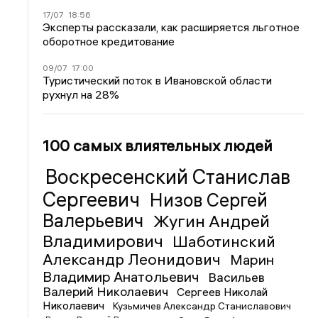
17/07
18:56
Эксперты рассказали, как расширяется льготное
оборотное кредитование
09/07
17:00
Туристический поток в Ивановской области
рухнул на 28%
100 самых влиятельных людей
Воскресенский Станислав
Сергеевич
Низов Сергей
Валерьевич
Жугин Андрей
Владимирович
Шаботинский
Александр Леонидович
Марин
Владимир Анатольевич
Васильев
Валерий Николаевич
Сергеев Николай
Николаевич
Кузьмичев Александр Станиславович