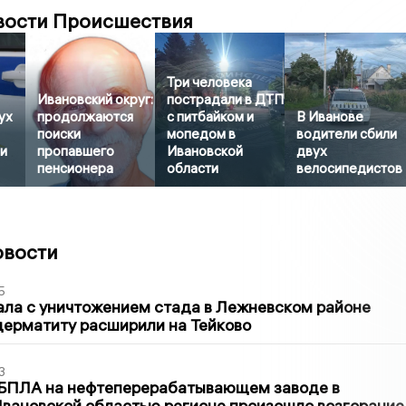
вости Происшествия
Три человека
Ивановский округ:
пострадали в ДТП
ух
продолжаются
с питбайком и
В Иванове
поиски
мопедом в
водители сбили
и
пропавшего
Ивановской
двух
пенсионера
области
велосипедистов
овости
5
ла с уничтожением стада в Лежневском районе
дерматиту расширили на Тейково
3
 БПЛА на нефтеперерабатывающем заводе в
вановской областью регионе произошло возгорание