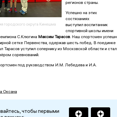
регионов страны.
Успешно на этих
состязаниях
я городского округа Кинешма
выступил воспитанник
спортивной школы имени
чемпиона С.Клюгина
Максим Тарасов
. Наш спортсмен успешн
ирной сетке Первенства, одержав шесть побед. В поединке
ал Тарасов уступил сопернику из Московской области и стал
зёром соревнований.
портсмен под руководством И.М. Лебедева и И.А.
а Оксана
вайтесь, чтобы первыми
 о важном: