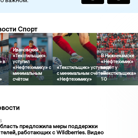
вости Спорт
Ивановский
:
«Текстильщик»
В Нижнекамске
» в
уступил
«Нефтехимик»
«Нефтехимику» с
«Текстильщик» уступает
ведёт у
минимальным
с минимальным счётом
«Текстильщика»
»
счётом
«Нефтехимику»
1:0
овости
6
область предложила меры поддержки
елей, работающих с Wildberries. Видео