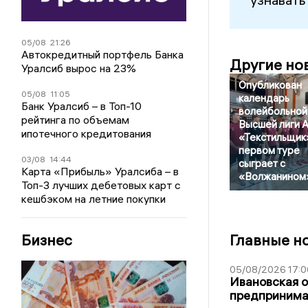
05/08
21:26
Автокредитный портфель Банка
Другие но
Уралсиб вырос на 23%
Опубликован
05/08
11:05
календарь
Банк Уралсиб – в Топ-10
волейбольной
рейтинга по объемам
Высшей лиги А
ипотечного кредитования
«Текстильщик
первом туре
03/08
14:44
сыграет с
Карта «Прибыль» Уралсиба – в
«Волжанином
Топ-3 лучших дебетовых карт с
кешбэком на летние покупки
Главные н
Бизнес
05/08/2026 17:0
Ивановская 
предпринимат