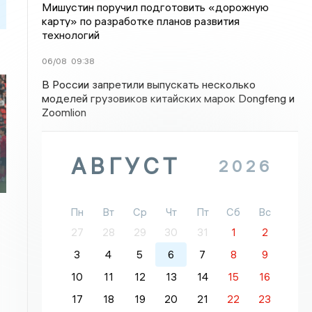
Мишустин поручил подготовить «дорожную
карту» по разработке планов развития
технологий
06/08
09:38
В России запретили выпускать несколько
моделей грузовиков китайских марок Dongfeng и
Zoomlion
АВГУСТ
2026
Пн
Вт
Ср
Чт
Пт
Сб
Вс
27
28
29
30
31
1
2
3
4
5
6
7
8
9
10
11
12
13
14
15
16
17
18
19
20
21
22
23