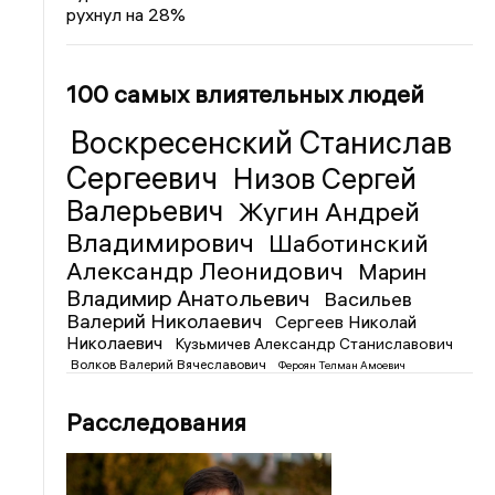
рухнул на 28%
100 самых влиятельных людей
Воскресенский Станислав
Сергеевич
Низов Сергей
Валерьевич
Жугин Андрей
Владимирович
Шаботинский
Александр Леонидович
Марин
Владимир Анатольевич
Васильев
Валерий Николаевич
Сергеев Николай
Николаевич
Кузьмичев Александр Станиславович
Волков Валерий Вячеславович
Фероян Телман Амоевич
Расследования