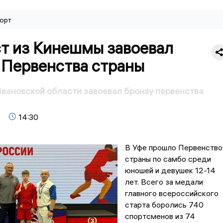
орт
т из Кинешмы завоевал
 Первенства страны
вановской области завоевал бронзу первенства
14:30
В Уфе прошло Первенство
страны по самбо среди
юношей и девушек 12-14
лет. Всего за медали
главного всероссийского
старта боролись 740
спортсменов из 74