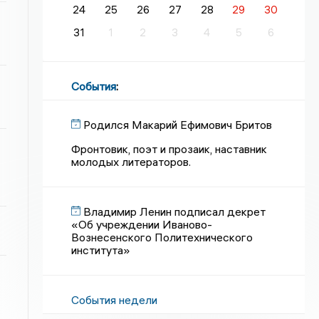
24
25
26
27
28
29
30
31
1
2
3
4
5
6
События
:
Родился Макарий Ефимович Бритов
Фронтовик, поэт и прозаик, наставник
молодых литераторов.
Владимир Ленин подписал декрет
«Об учреждении Иваново-
Вознесенского Политехнического
института»
События недели