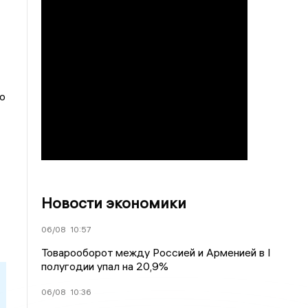
о
Новости экономики
06/08
10:57
Товарооборот между Россией и Арменией в I
полугодии упал на 20,9%
06/08
10:36