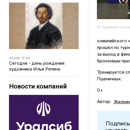
© Администраци
олимпийского 
прошёл по турн
за выход в фин
05/08
17:00
бронзовым при
Сегодня - день рождения
художника Ильи Репина
Тренируется с
Пшеничных.
Новости компаний
0+
Автор:
Жилкин
Подписы
узнавать