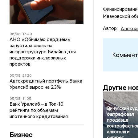
Финансировани
Ивановской обл
Автор:
Алекса
06/08
17:40
АНО «Обнимаю сердцем»
запустила связь на
инфраструктуре Билайна для
Коммент
поддержки инклюзивных
проектов
05/08
21:26
Автокредитный портфель Банка
Другие но
Уралсиб вырос на 23%
05/08
11:05
Банк Уралсиб – в Топ-10
Вичугский суд
рейтинга по объемам
оштрафовал
ипотечного кредитования
продавца
контрафактно
алкоголя и
Бизнес
сигарет