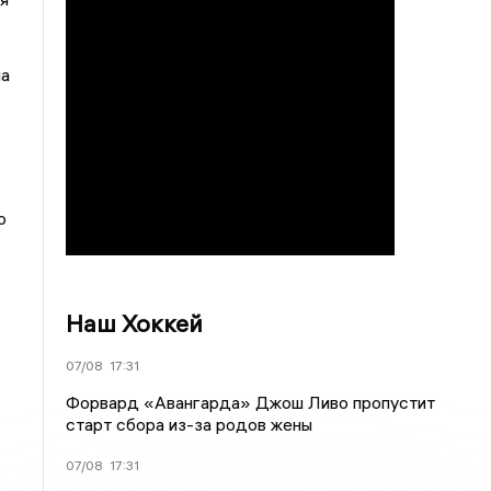
на
о
Наш Хоккей
07/08
17:31
Форвард «Авангарда» Джош Ливо пропустит
старт сбора из-за родов жены
07/08
17:31