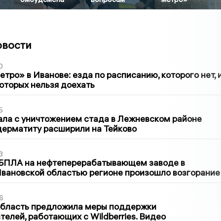
овости
0
тро» в Иванове: езда по расписанию, которого нет, 
которых нельзя доехать
5
ла с уничтожением стада в Лежневском районе
дерматиту расширили на Тейково
3
 БПЛА на нефтеперерабатывающем заводе в
вановской областью регионе произошло возгорание
6
область предложила меры поддержки
елей, работающих с Wildberries. Видео