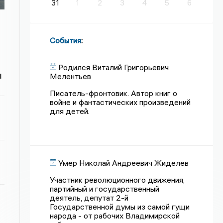
31
1
2
3
4
5
6
События
:
Родился Виталий Григорьевич
и
Мелентьев
Писатель-фронтовик. Автор книг о
войне и фантастических произведений
для детей.
Умер Николай Андреевич Жиделев
Участник революционного движения,
партийный и государственный
деятель, депутат 2-й
Государственной думы из самой гущи
народа - от рабочих Владимирской