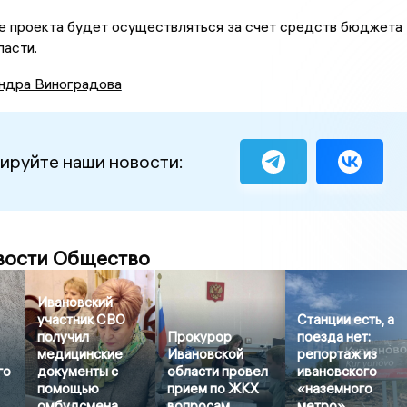
е проекта будет осуществляться за счет средств бюджета
асти.
ндра Виноградова
ируйте наши новости:
вости Общество
Ивановский
участник СВО
Станции есть, а
получил
Прокурор
поезда нет:
медицинские
Ивановской
репортаж из
го
документы с
области провел
ивановского
помощью
прием по ЖКХ
«наземного
омбудсмена
вопросам
метро»