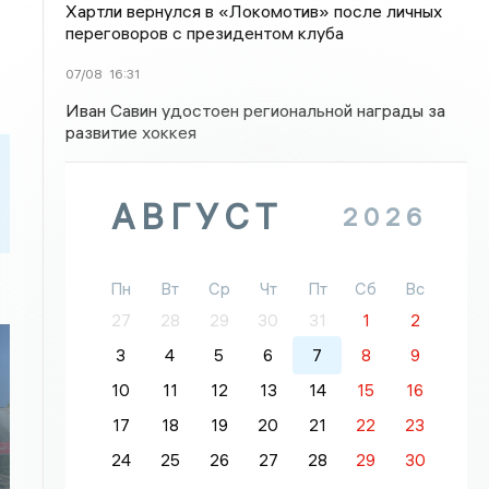
Хартли вернулся в «Локомотив» после личных
переговоров с президентом клуба
07/08
16:31
Иван Савин удостоен региональной награды за
развитие хоккея
АВГУСТ
2026
Пн
Вт
Ср
Чт
Пт
Сб
Вс
27
28
29
30
31
1
2
3
4
5
6
7
8
9
10
11
12
13
14
15
16
17
18
19
20
21
22
23
24
25
26
27
28
29
30