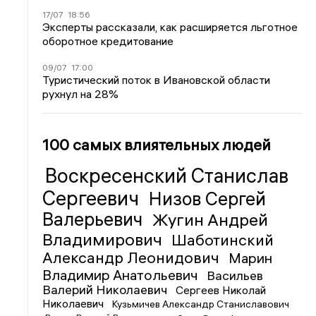
17/07
18:56
Эксперты рассказали, как расширяется льготное
оборотное кредитование
09/07
17:00
Туристический поток в Ивановской области
рухнул на 28%
100 самых влиятельных людей
Воскресенский Станислав
Сергеевич
Низов Сергей
Валерьевич
Жугин Андрей
Владимирович
Шаботинский
Александр Леонидович
Марин
Владимир Анатольевич
Васильев
Валерий Николаевич
Сергеев Николай
Николаевич
Кузьмичев Александр Станиславович