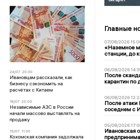
Главные н
07/08/2026 15:0
«Наземное ме
станции, до 
06/08/2026 14:3
24/07
20:30
После сканда
Ивановцам рассказали, как
карантин по 
бизнесу сэкономить на
расчётах с Китаем
06/08/2026 12:2
18/07
20:00
После атаки
Независимые АЗС в России
соседнем с И
начали массово выставлять на
продажу
05/08/2026 17:0
Ивановская 
15/07
11:30
Кохомская компания задолжала
предпринимат