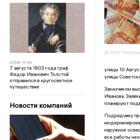
© ООО "Региона
07/08
17:00
7 августа 1803 года граф
улицы 10 Авгус
Федор Иванович Толстой
улицы Советско
отправился в кругосветное
путешествие
Заказчиком вы
Иванова. Заявк
планируют подв
Новости компаний
Подрядчику пр
модернизирова
наружное освещ
все работы нео