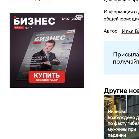
Информация о 
общей юрисдик
Автор:
Илья В
Присыла
получайт
Другие но
Иваново:
возбуждено 
по факту гибе
мужчины при
падении