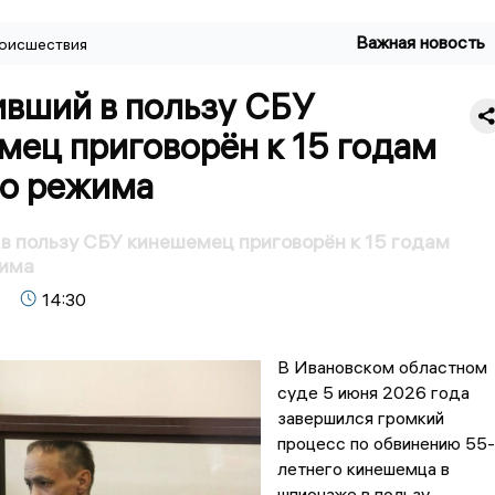
Важная новость
оисшествия
вший в пользу СБУ
мец приговорён к 15 годам
го режима
 пользу СБУ кинешемец приговорён к 15 годам
жима
14:30
В Ивановском областном
суде 5 июня 2026 года
завершился громкий
процесс по обвинению 55-
летнего кинешемца в
шпионаже в пользу