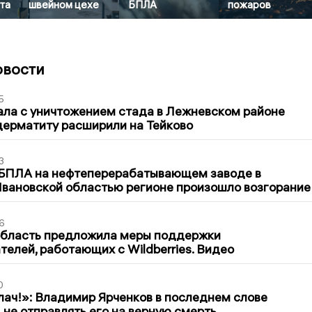
та
швейном цехе
БПЛА
пожаров
овости
5
ла с уничтожением стада в Лежневском районе
дерматиту расширили на Тейково
3
 БПЛА на нефтеперерабатывающем заводе в
вановской областью регионе произошло возгорание
6
область предложила меры поддержки
елей, работающих с Wildberries. Видео
0
лач!»: Владимир Ярченков в последнем слове
 не отправлять его на верную смерть