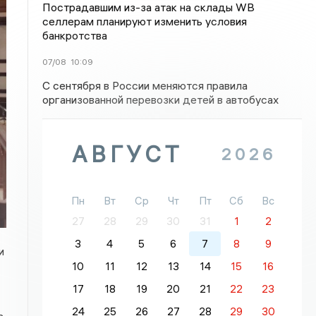
Пострадавшим из-за атак на склады WВ
селлерам планируют изменить условия
банкротства
07/08
10:09
С сентября в России меняются правила
организованной перевозки детей в автобусах
АВГУСТ
2026
Пн
Вт
Ср
Чт
Пт
Сб
Вс
27
28
29
30
31
1
2
3
4
5
6
7
8
9
и
10
11
12
13
14
15
16
17
18
19
20
21
22
23
24
25
26
27
28
29
30