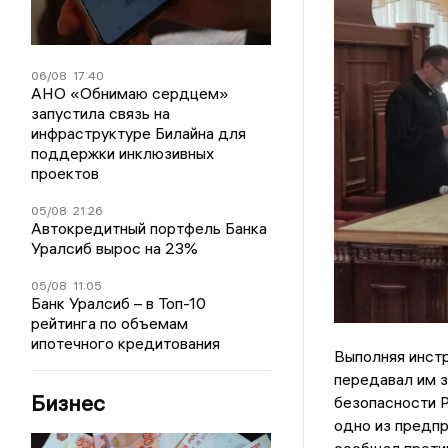
06/08
17:40
АНО «Обнимаю сердцем»
запустила связь на
инфраструктуре Билайна для
поддержки инклюзивных
проектов
05/08
21:26
Автокредитный портфель Банка
Уралсиб вырос на 23%
05/08
11:05
Банк Уралсиб – в Топ-10
рейтинга по объемам
ипотечного кредитования
Выполняя инстр
передавал им з
Бизнес
безопасности Р
одно из предпр