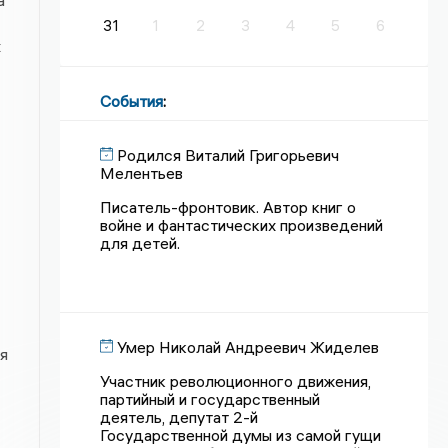
а
31
1
2
3
4
5
6
х
События
:
Родился Виталий Григорьевич
Мелентьев
Писатель-фронтовик. Автор книг о
войне и фантастических произведений
для детей.
Умер Николай Андреевич Жиделев
я
Участник революционного движения,
партийный и государственный
деятель, депутат 2-й
Государственной думы из самой гущи