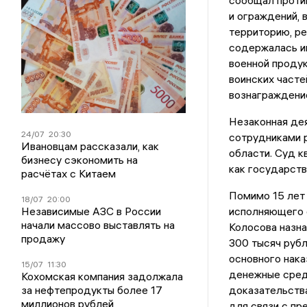
сообщал проти
и ограждений, 
территорию, ре
содержалась и
военной продук
воинских часте
вознаграждени
Незаконная де
24/07
20:30
сотрудниками 
Ивановцам рассказали, как
области. Суд 
бизнесу сэкономить на
как государств
расчётах с Китаем
Помимо 15 лет
18/07
20:00
Независимые АЗС в России
исполняющего о
начали массово выставлять на
Колосова назна
продажу
300 тысяч рубл
основного нака
15/07
11:30
денежные сред
Кохомская компания задолжала
за нефтепродукты более 17
доказательства
миллионов рублей
для связи с пр