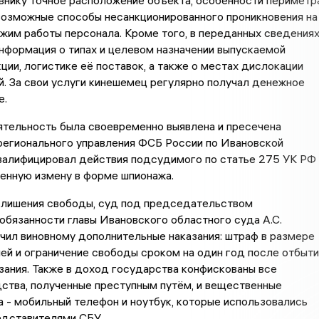
внику точное расположение объекта, особенности периметр
возможные способы несанкционированного проникновения на
жим работы персонала. Кроме того, в переданных сведения
нформация о типах и целевом назначении выпускаемой
ции, логистике её поставок, а также о местах дислокации
й. За свои услуги кинешемец регулярно получал денежное
е.
ятельность была своевременно выявлена и пресечена
регионального управления ФСБ России по Ивановской
квалифицировал действия подсудимого по статье 275 УК РФ
енную измену в форме шпионажа.
 лишения свободы, суд под председательством
бязанности главы Ивановского областного суда А.С.
чил виновному дополнительные наказания: штраф в размере
ей и ограничение свободы сроком на один год после отбыти
зания. Также в доход государства конфискованы все
ства, полученные преступным путём, и вещественные
 - мобильный телефон и ноутбук, которые использовались
едставителями СБУ.