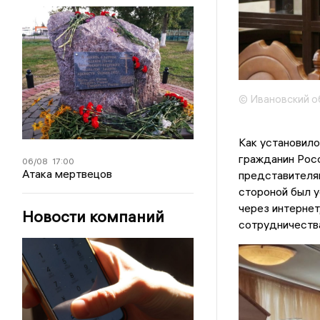
© Ивановский о
Как установил
гражданин Росс
06/08
17:00
Атака мертвецов
представителям
стороной был 
через интернет
Новости компаний
сотрудничества