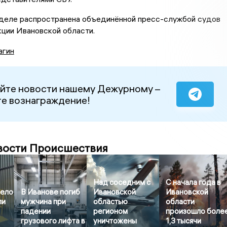
деле распространена объединённой пресс-службой судов
ции Ивановской области.
агин
йте новости нашему Дежурному –
е вознаграждение!
вости Происшествия
Над соседним с
С начала года в
дело
В Иванове погиб
Ивановской
Ивановской
ли
мужчина при
областью
области
падении
регионом
произошло боле
грузового лифта в
уничтожены
1,3 тысячи