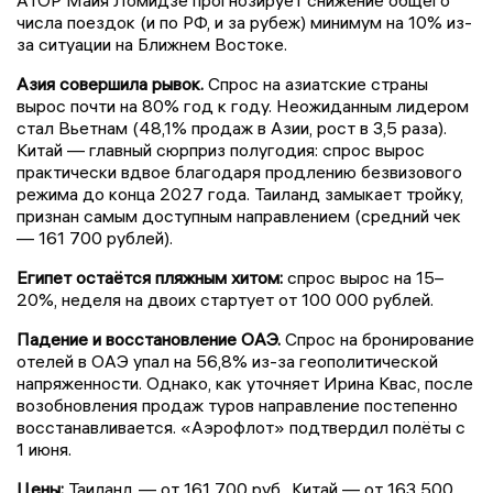
АТОР Майя Ломидзе прогнозирует снижение общего
числа поездок (и по РФ, и за рубеж) минимум на 10% из-
за ситуации на Ближнем Востоке.
Азия совершила рывок.
Спрос на азиатские страны
вырос почти на 80% год к году. Неожиданным лидером
стал Вьетнам (48,1% продаж в Азии, рост в 3,5 раза).
Китай — главный сюрприз полугодия: спрос вырос
практически вдвое благодаря продлению безвизового
режима до конца 2027 года. Таиланд замыкает тройку,
признан самым доступным направлением (средний чек
— 161 700 рублей).
Египет остаётся пляжным хитом:
спрос вырос на 15–
20%, неделя на двоих стартует от 100 000 рублей.
Падение и восстановление ОАЭ.
Спрос на бронирование
отелей в ОАЭ упал на 56,8% из-за геополитической
напряженности. Однако, как уточняет Ирина Квас, после
возобновления продаж туров направление постепенно
восстанавливается. «Аэрофлот» подтвердил полёты с
1 июня.
Цены:
Таиланд — от 161 700 руб., Китай — от 163 500