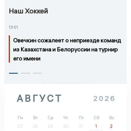
Наш Хоккей
13:01
Овечкин сожалеет о неприезде команд
из Казахстана и Белоруссии на турнир
его имени
АВГУСТ
2026
Пн
Вт
Ср
Чт
Пт
Сб
Вс
27
28
29
30
31
1
2