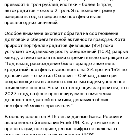
превысят 6 трлн рублей, ипотеки - более 5 трлн,
автокредитов - около 2 трлн. Это позволит рынку
завершить год с приростом портфеля выше
прошлогодних значений.
Особое внимание эксперт обратил на соотношение
долговой и сберегательной активности граждан. Хотя
прирост портфеля кредитов физлицам (8%) пока
уступает ожидаемому росту сбережений (10%), разрыв
между этими показателями стремительно сокращается.
"Год назад расхождение было гораздо заметнее:
кредитный портфель вырос всего на 3% против 15% по
депозитам, - отметил Охорзин. - Сейчас, даже при
сохраняющихся высоких ставках, мы видим уверенное
оживление спроса. Если эта тенденция закрепится, то в
2027 году, на фоне прогнозируемого смягчения
денежно-кредитной политики, динамика обоих
портфелей может сравняться".
В основу расчетов ВТБ легли данные Банка России и
аналитической компании Frank RG. Как уточняется в
презентации, все приведенные цифры не включают
выдачу кредитов в точках продаж (POS).