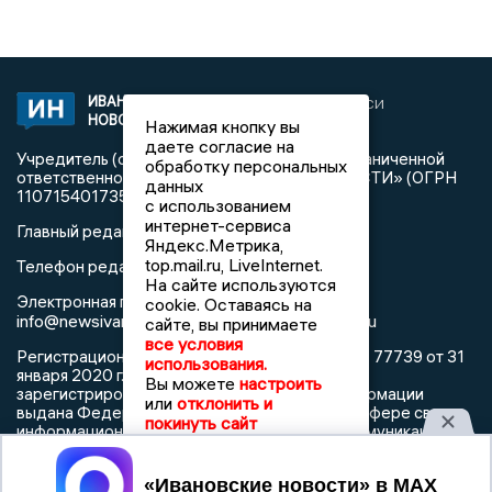
ИВАНОВСКИЕ
2020 © NEWSIVANOVO.RU | СИ
НОВОСТИ
«Ивановские новости»
Нажимая кнопку вы
даете согласие на
Учредитель (соучредители): Общество с ограниченной
обработку персональных
ответственностью «РЕГИОНАЛЬНЫЕ НОВОСТИ» (ОГРН
данных
1107154017354)
с использованием
интернет-сервиса
Главный редактор: Синева Ю.Д.
Яндекс.Метрика,
top.mail.ru, LiveInternet.
Телефон редакции: 8 (4932) 34-60-32
На сайте используются
Электронная почта редакции:
cookie. Оставаясь на
info@newsivanovo.ru,
reklama@newsivanovo.ru
сайте, вы принимаете
все условия
Регистрационный номер: серия ЭЛ № ФС 77 - 77739 от 31
использования.
января 2020 г. согласно выписке из реестра
Вы можете
настроить
зарегистрированных средств массовой информации
или
отклонить и
выдана Федеральной службой по надзору в сфере связи,
покинуть сайт
информационных технологий и массовых коммуникаций
Принять