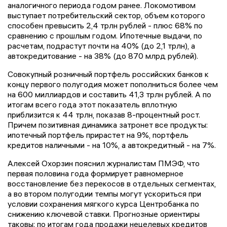
аналогичного периода годом ранее. Локомотивом
выступает потребительский сектор, объем которого
способен превысить 2,4 трлн рублей - плюс 68% по
сравнению с прошлым годом. Ипотечные выдачи, по
расчетам, подрастут почти на 40% (до 2,1 трлн), а
автокредитование - на 38% (до 870 млрд рублей).
Совокупный розничный портфель российских банков к
концу первого полугодия может пополниться более чем
на 600 миллиардов и составить 41,3 трлн рублей. А по
итогам всего года этот показатель вплотную
приблизится к 44 трлн, показав 8-процентный рост.
Причем позитивная динамика затронет все продукты:
ипотечный портфель прирастет на 9%, портфель
кредитов наличными - на 10%, а автокредитный - на 7%.
Алексей Охорзин пояснил журналистам ПМЭФ, что
первая половина года формирует равномерное
восстановление без перекосов в отдельных сегментах,
а во втором полугодии темпы могут ускориться при
условии сохранения мягкого курса Центробанка по
снижению ключевой ставки. Прогнозные ориентиры
таковы: по итогам года продажи нецелевых кредитов