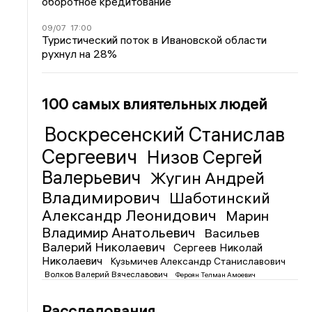
оборотное кредитование
09/07
17:00
Туристический поток в Ивановской области
рухнул на 28%
100 самых влиятельных людей
Воскресенский Станислав
Сергеевич
Низов Сергей
Валерьевич
Жугин Андрей
Владимирович
Шаботинский
Александр Леонидович
Марин
Владимир Анатольевич
Васильев
Валерий Николаевич
Сергеев Николай
Николаевич
Кузьмичев Александр Станиславович
Волков Валерий Вячеславович
Фероян Телман Амоевич
Расследования