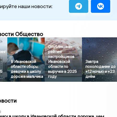
ируйте наши новости:
вости Общество
Опубликован
инг
рейтинг
застройщиков
В Ивановской
Ивановской
Завтра
области сборы
области по
похолодание до
25
девочки в школу
выручке в 2025
+12 ночью и +23
дороже мальчика
году
днём
овости
0
чку в школу в Ивановской области дороже, чем