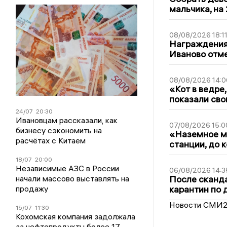
мальчика, на 
08/08/2026 18:1
Награждения,
Иваново отм
08/08/2026 14:0
«Кот в ведре,
показали сво
24/07
20:30
Ивановцам рассказали, как
07/08/2026 15:0
бизнесу сэкономить на
«Наземное ме
расчётах с Китаем
станции, до 
18/07
20:00
Независимые АЗС в России
06/08/2026 14:3
начали массово выставлять на
После сканда
продажу
карантин по 
Новости СМИ
15/07
11:30
Кохомская компания задолжала
за нефтепродукты более 17