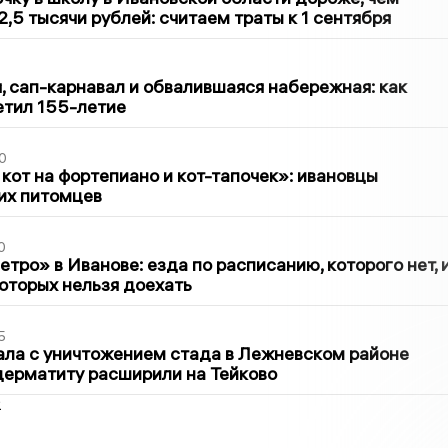
2,5 тысячи рублей: считаем траты к 1 сентября
1
 сап-карнавал и обвалившаяся набережная: как
етил 155-летие
0
 кот на фортепиано и кот-тапочек»: ивановцы
их питомцев
0
тро» в Иванове: езда по расписанию, которого нет, 
которых нельзя доехать
5
ла с уничтожением стада в Лежневском районе
дерматиту расширили на Тейково
2