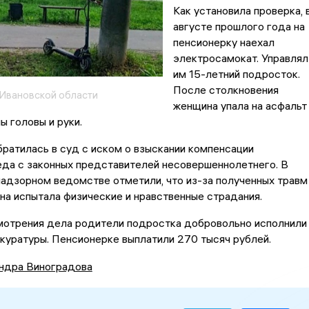
Как установила проверка, 
августе прошлого года на
пенсионерку наехал
электросамокат. Управлял
им 15-летний подросток.
После столкновения
Ивановской области
женщина упала на асфальт
ы головы и руки.
ратилась в суд с иском о взыскании компенсации
еда с законных представителей несовершеннолетнего. В
адзорном ведомстве отметили, что из-за полученных травм
а испытала физические и нравственные страдания.
мотрения дела родители подростка добровольно исполнили
куратуры. Пенсионерке выплатили 270 тысяч рублей.
ндра Виноградова