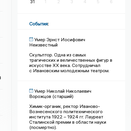
31
1
2
3
4
5
6
События
:
Умер Эрнст Иосифович
Неизвестный
Скульптор. Одна из самых
трагических и величественных фигур в
искусстве XX века. Сотрудничал
с Ивановским молодежным театром.
и
Умер Николай Николаевич
Ворожцов (старший)
Химик-органик, ректор Иваново-
Вознесенского политехнического
института 1922 – 1924 гг. Лауреат
Сталинской премии в области науки
(посмертно).