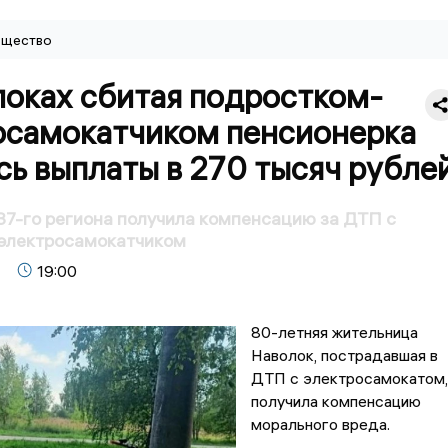
щество
локах сбитая подростком-
осамокатчиком пенсионерка
ь выплаты в 270 тысяч рубле
7-го региона получила компенсацию за ДТП с
электросамокатчиком
19:00
80-летняя жительница
Наволок, пострадавшая в
ДТП с электросамокатом,
получила компенсацию
морального вреда.