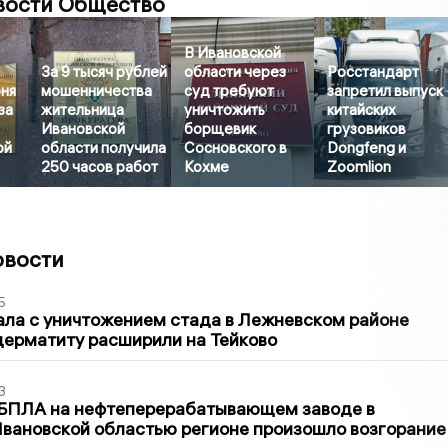
вости Общество
В Ивановской
За 9 тысяч рублей
области через
Росстандарт
рня
мошенничества
суд требуют
запретил выпуск
за
жительница
уничтожить
китайских
Ивановской
борщевик
грузовиков
ой
области получила
Сосновского в
Dongfeng и
250 часов работ
Кохме
Zoomlion
овости
5
ла с уничтожением стада в Лежневском районе
дерматиту расширили на Тейково
3
 БПЛА на нефтеперерабатывающем заводе в
вановской областью регионе произошло возгорание