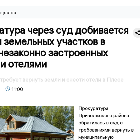
щество
атура через суд добивается
 земельных участков в
 незаконно застроенных
и отелями
требует вернуть земли и снести отели в Плесе
11:00
Прокуратура
Приволжского района
обратилась в суд с
требованиями вернуть в
муниципальную