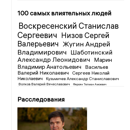
100 самых влиятельных людей
Воскресенский Станислав
Сергеевич
Низов Сергей
Валерьевич
Жугин Андрей
Владимирович
Шаботинский
Александр Леонидович
Марин
Владимир Анатольевич
Васильев
Валерий Николаевич
Сергеев Николай
Николаевич
Кузьмичев Александр Станиславович
Волков Валерий Вячеславович
Фероян Телман Амоевич
Расследования