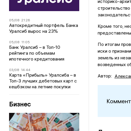
историко-архит
строительство
законодательс
05/08
21:26
Автокредитный портфель Банка
Кроме того, не
Уралсиб вырос на 23%
предоставлены
05/08
11:05
По итогам пров
Банк Уралсиб – в Топ-10
иски о признан
рейтинга по объемам
земель из неза
ипотечного кредитования
возведенных об
03/08
14:44
Карта «Прибыль» Уралсиба – в
Автор:
Алекса
Топ-3 лучших дебетовых карт с
кешбэком на летние покупки
Коммент
Бизнес