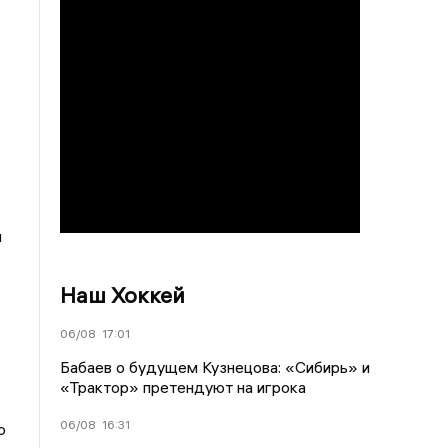
ч
Наш Хоккей
06/08
17:01
Бабаев о будущем Кузнецова: «Сибирь» и
«Трактор» претендуют на игрока
06/08
16:31
о