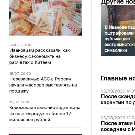
Другие но
В Иванове па
оштрафовали 
публикацию
экстремистск
24/07
20:30
Ивановцам рассказали, как
символики
бизнесу сэкономить на
расчётах с Китаем
18/07
20:00
Главные н
Независимые АЗС в России
начали массово выставлять на
продажу
06/08/2026 14:3
После сканда
карантин по 
15/07
11:30
Кохомская компания задолжала
за нефтепродукты более 17
06/08/2026 12:2
миллионов рублей
После атаки
соседнем с И