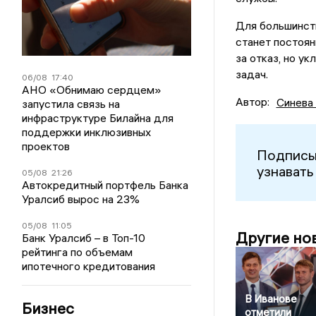
Для большинст
станет постоян
за отказ, но у
задач.
06/08
17:40
АНО «Обнимаю сердцем»
Автор:
Синева
запустила связь на
инфраструктуре Билайна для
поддержки инклюзивных
проектов
Подписы
узнавать
05/08
21:26
Автокредитный портфель Банка
Уралсиб вырос на 23%
05/08
11:05
Другие но
Банк Уралсиб – в Топ-10
рейтинга по объемам
ипотечного кредитования
В Иванове
Бизнес
отметили