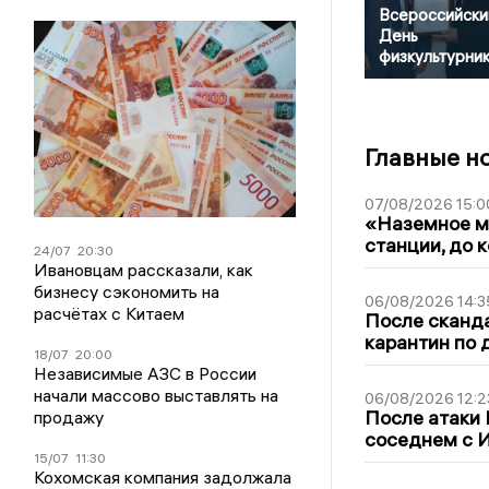
Всероссийски
День
физкультурни
Главные н
07/08/2026 15:0
«Наземное ме
станции, до 
24/07
20:30
Ивановцам рассказали, как
бизнесу сэкономить на
06/08/2026 14:3
расчётах с Китаем
После сканда
карантин по 
18/07
20:00
Независимые АЗС в России
начали массово выставлять на
06/08/2026 12:2
После атаки
продажу
соседнем с И
15/07
11:30
Кохомская компания задолжала