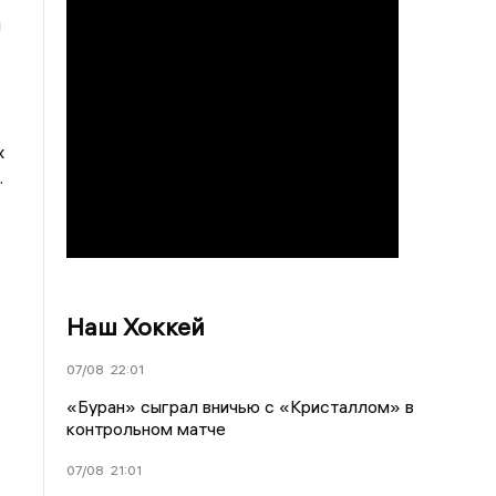
и
х
.
Наш Хоккей
07/08
22:01
«Буран» сыграл вничью с «Кристаллом» в
контрольном матче
07/08
21:01