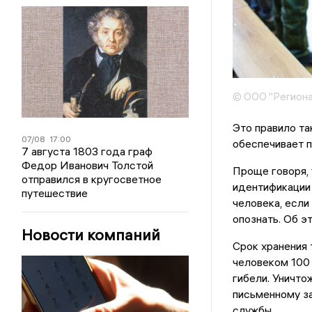
© ООО "Региона
Это правило та
07/08
17:00
обеспечивает п
7 августа 1803 года граф
Федор Иванович Толстой
Проще говоря, 
отправился в кругосветное
идентификации 
путешествие
человека, если
опознать. Об э
Новости компаний
Срок хранения 
человеком 100 
гибели. Уничто
письменному за
службы.