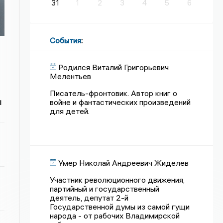
31
1
2
3
4
5
6
События
:
Родился Виталий Григорьевич
Мелентьев
Писатель-фронтовик. Автор книг о
и
войне и фантастических произведений
для детей.
Умер Николай Андреевич Жиделев
Участник революционного движения,
партийный и государственный
деятель, депутат 2-й
Государственной думы из самой гущи
народа - от рабочих Владимирской