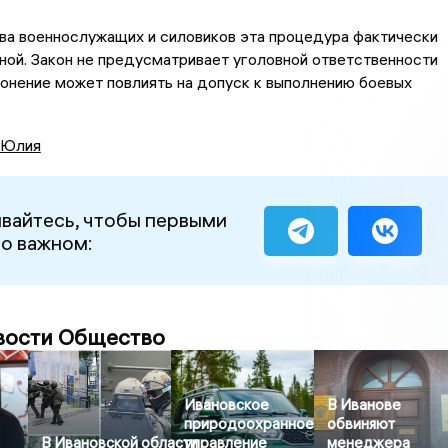
ва военнослужащих и силовиков эта процедура фактически
ной. Закон не предусматривает уголовной ответственности
клонение может повлиять на допуск к выполнению боевых
 Юлия
вайтесь, чтобы первыми
 о важном:
вости Общество
Ивановское
В Иванове
природоохранное
обвиняют
В Ивановской области
управление
менеджера