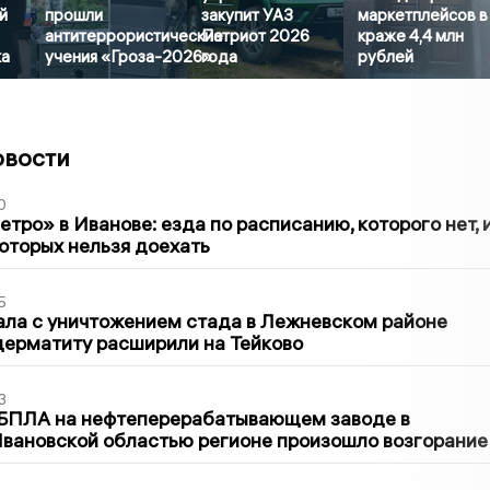
й
прошли
закупит УАЗ
маркетплейсов в
антитеррористические
Патриот 2026
краже 4,4 млн
ка
учения «Гроза-2026»
года
рублей
овости
0
тро» в Иванове: езда по расписанию, которого нет, 
которых нельзя доехать
5
ла с уничтожением стада в Лежневском районе
дерматиту расширили на Тейково
3
 БПЛА на нефтеперерабатывающем заводе в
вановской областью регионе произошло возгорание