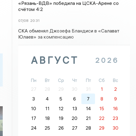
«Рязань-ВДВ» победила на ЦСКА-Арене со
счётом 4:2
07/08
20:31
СКА обменял Джозефа Бландиси в «Салават
Юлаев» за компенсацию
АВГУСТ
2026
Пн
Вт
Ср
Чт
Пт
Сб
Вс
27
28
29
30
31
1
2
3
4
5
6
7
8
9
10
11
12
13
14
15
16
17
18
19
20
21
22
23
24
25
26
27
28
29
30