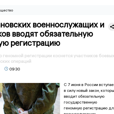
щество
ановских военнослужащих и
ков вводят обязательную
ую регистрацию
о геномной регистрации коснется участников боевы
ских операций
09:30
С 7 июня в России вступае
в силу новый закон, котор
вводит обязательную
государственную
геномную регистрацию дл
военнослужащих,