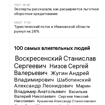
17/07
18:56
Эксперты рассказали, как расширяется льготное
оборотное кредитование
09/07
17:00
Туристический поток в Ивановской области
рухнул на 28%
100 самых влиятельных людей
Воскресенский Станислав
Сергеевич
Низов Сергей
Валерьевич
Жугин Андрей
Владимирович
Шаботинский
Александр Леонидович
Марин
Владимир Анатольевич
Васильев
Валерий Николаевич
Сергеев Николай
Николаевич
Кузьмичев Александр Станиславович