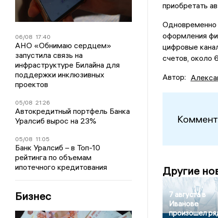
приобретать ав
Одновременно 
оформления фин
06/08
17:40
АНО «Обнимаю сердцем»
цифровые кана
запустила связь на
счетов, около 
инфраструктуре Билайна для
поддержки инклюзивных
Автор:
Алекса
проектов
05/08
21:26
Автокредитный портфель Банка
Коммент
Уралсиб вырос на 23%
05/08
11:05
Банк Уралсиб – в Топ-10
рейтинга по объемам
ипотечного кредитования
Другие но
Бизнес
7 августа в
Иванове
произошел ря