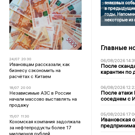
знаковых соб
в предыдущи
годы. Напомн
некоторые из 
Главные н
24/07
20:30
06/08/2026 14:3
Ивановцам рассказали, как
После сканда
бизнесу сэкономить на
карантин по 
расчётах с Китаем
06/08/2026 12:2
18/07
20:00
После атаки
Независимые АЗС в России
соседнем с И
начали массово выставлять на
продажу
05/08/2026 17:0
15/07
11:30
Ивановская 
Кохомская компания задолжала
предпринимат
за нефтепродукты более 17
миллионов рублей