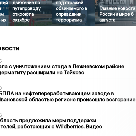
ытий
движение по
под стражей
е
путепроводу
обвиняемого в
Главные новости
им
откроют в
оправдании
России и мире 6
них.
октябре
терроризма
августа
овости
5
ла с уничтожением стада в Лежневском районе
дерматиту расширили на Тейково
3
 БПЛА на нефтеперерабатывающем заводе в
вановской областью регионе произошло возгорание
6
область предложила меры поддержки
елей, работающих с Wildberries. Видео