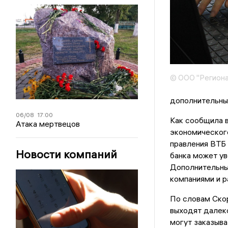
© ООО "Региона
дополнительны
06/08
17:00
Как сообщила 
Атака мертвецов
экономическог
правления ВТБ 
Новости компаний
банка может ув
Дополнительны
компаниями и р
По словам Ско
выходят далеко
могут заказыва