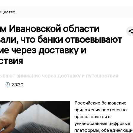
щество
м Ивановской области
али, что банки отвоевывают
е через доставку и
ствия
ывают внимание через доставку и путешествия
23:30
Российские банковские
приложения постепенно
превращаются в
универсальные цифровые
платформы, объединяющи