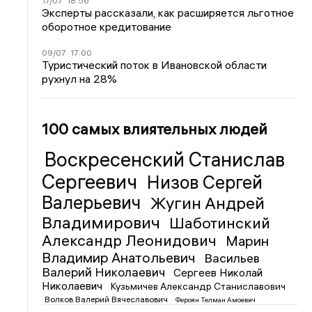
17/07
18:56
Эксперты рассказали, как расширяется льготное
оборотное кредитование
09/07
17:00
Туристический поток в Ивановской области
рухнул на 28%
100 самых влиятельных людей
Воскресенский Станислав
Сергеевич
Низов Сергей
Валерьевич
Жугин Андрей
Владимирович
Шаботинский
Александр Леонидович
Марин
Владимир Анатольевич
Васильев
Валерий Николаевич
Сергеев Николай
Николаевич
Кузьмичев Александр Станиславович
Волков Валерий Вячеславович
Фероян Телман Амоевич