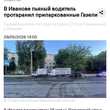
В Иванове пьяный водитель
протаранил припаркованные Газели
Пьяный водитель без прав устроил ДТП на Лежневской
в Иванове
29/05/2026
14:00
© Госавтоинспекция Ивановской области
В Иванове ранним утром 28 мая на Лежневской улице