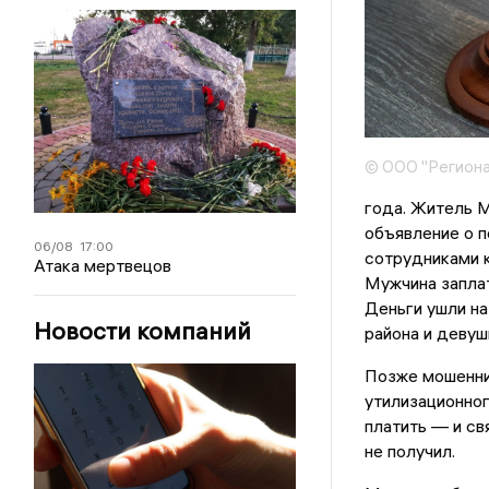
© ООО "Региона
года. Житель 
объявление о 
06/08
17:00
сотрудниками 
Атака мертвецов
Мужчина заплат
Деньги ушли н
Новости компаний
района и девуш
Позже мошенни
утилизационног
платить — и св
не получил.