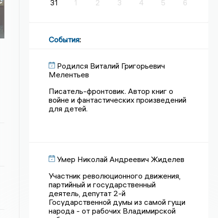
с
31
1
2
3
4
5
6
События
:
Родился Виталий Григорьевич
Мелентьев
Писатель-фронтовик. Автор книг о
войне и фантастических произведений
для детей.
Умер Николай Андреевич Жиделев
Участник революционного движения,
партийный и государственный
деятель, депутат 2-й
Государственной думы из самой гущи
народа - от рабочих Владимирской