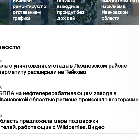
Иванове
области
вымогательство 
ремонтируют с
выходные
насилием в
отставанием
пройдут без
Ивановской
графика
дождей
области
овости
5
ла с уничтожением стада в Лежневском районе
дерматиту расширили на Тейково
3
 БПЛА на нефтеперерабатывающем заводе в
вановской областью регионе произошло возгорание
6
область предложила меры поддержки
елей, работающих с Wildberries. Видео