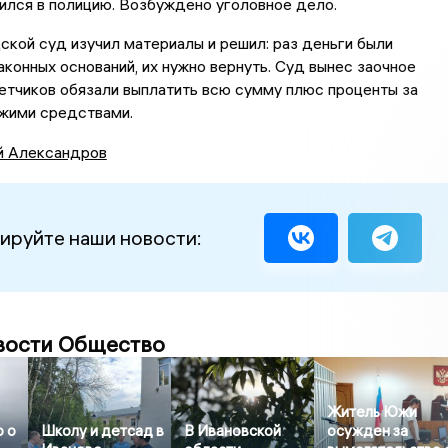
ился в полицию. Возбуждено уголовное дело.
кой суд изучил материалы и решил: раз деньги были
аконных оснований, их нужно вернуть. Суд вынес заочное
етчиков обязали выплатить всю сумму плюс проценты за
ужими средствами.
й Александров
ируйте наши новости:
вости Общество
Житель Южи
 о
Школу и детсад в
В Ивановской
осужден за