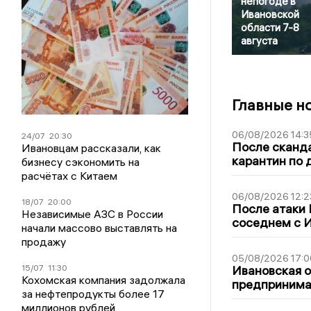
непогоде в
Ивановской
области 7-8
августа
Главные н
06/08/2026 14:3
24/07
20:30
После сканда
Ивановцам рассказали, как
карантин по 
бизнесу сэкономить на
расчётах с Китаем
06/08/2026 12:2
18/07
20:00
После атаки
Независимые АЗС в России
соседнем с И
начали массово выставлять на
продажу
05/08/2026 17:0
15/07
11:30
Ивановская 
Кохомская компания задолжала
предпринимат
за нефтепродукты более 17
миллионов рублей