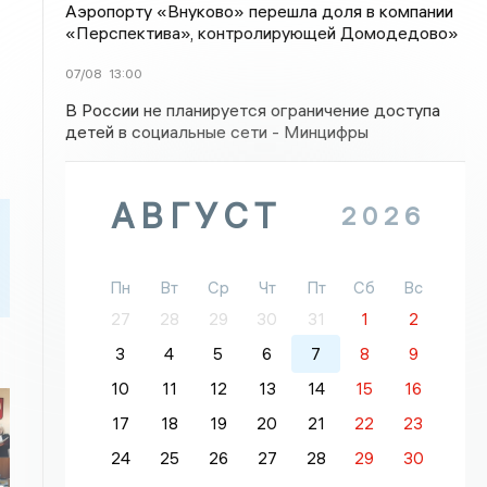
Аэропорту «Внуково» перешла доля в компании
«Перспектива», контролирующей Домодедово»
07/08
13:00
В России не планируется ограничение доступа
детей в социальные сети - Минцифры
АВГУСТ
2026
Пн
Вт
Ср
Чт
Пт
Сб
Вс
27
28
29
30
31
1
2
3
4
5
6
7
8
9
10
11
12
13
14
15
16
17
18
19
20
21
22
23
24
25
26
27
28
29
30