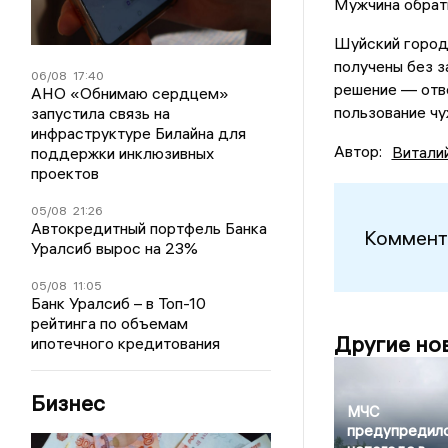
Мужчина обрат
Шуйский городс
получены без з
06/08
17:40
решение — отв
АНО «Обнимаю сердцем»
пользование ч
запустила связь на
инфраструктуре Билайна для
Автор:
Витали
поддержки инклюзивных
проектов
05/08
21:26
Автокредитный портфель Банка
Коммент
Уралсиб вырос на 23%
05/08
11:05
Банк Уралсиб – в Топ-10
рейтинга по объемам
Другие но
ипотечного кредитования
Бизнес
МЧС
предупредило