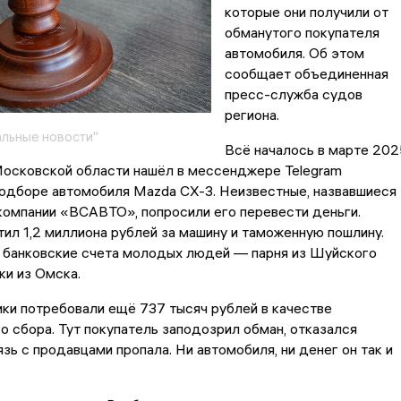
которые они получили от
обманутого покупателя
автомобиля. Об этом
сообщает объединенная
пресс-служба судов
региона.
льные новости"
Всё началось в марте 202
Московской области нашёл в мессенджере Telegram
подборе автомобиля Mazda СХ-3. Неизвестные, назвавшиеся
компании «ВСАВТО», попросили его перевести деньги.
ил 1,2 миллиона рублей за машину и таможенную пошлину.
а банковские счета молодых людей — парня из Шуйского
ки из Омска.
ки потребовали ещё 737 тысяч рублей в качестве
о сбора. Тут покупатель заподозрил обман, отказался
язь с продавцами пропала. Ни автомобиля, ни денег он так и