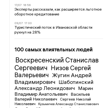
17/07
18:56
Эксперты рассказали, как расширяется льготное
оборотное кредитование
09/07
17:00
Туристический поток в Ивановской области
рухнул на 28%
100 самых влиятельных людей
Воскресенский Станислав
Сергеевич
Низов Сергей
Валерьевич
Жугин Андрей
Владимирович
Шаботинский
Александр Леонидович
Марин
Владимир Анатольевич
Васильев
Валерий Николаевич
Сергеев Николай
Николаевич
Кузьмичев Александр Станиславович