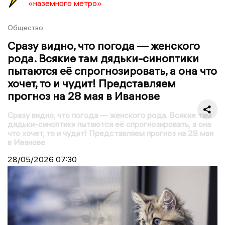
«наземного метро»
Общество
Сразу видно, что погода — женского
рода. Всякие там дядьки-синоптики
пытаются её спрогнозировать, а она что
хочет, то и чудит! Представляем
прогноз на 28 мая в Иванове
Сразу видно, что погода — женского рода. Всякие там
дядьки-синоптики пытаются её спрогнозировать, а она
что хочет, то и чудит! Представляем прогноз на 28 мая
в Иванове
28/05/2026
07:30