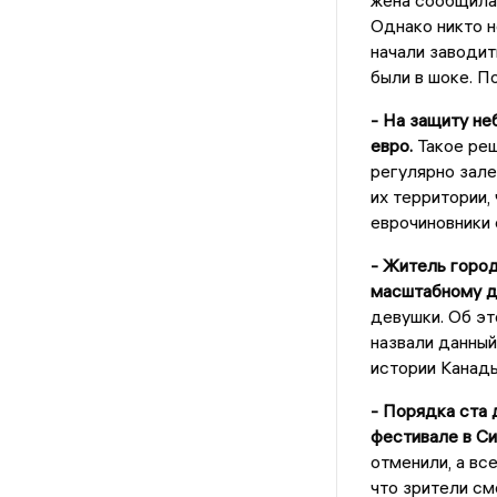
жена сообщила
Однако никто н
начали заводит
были в шоке. П
- На защиту не
евро.
Такое реш
регулярно зале
их территории,
еврочиновники
- Житель город
масштабному д
девушки. Об э
назвали данны
истории Канад
- Порядка ста 
фестивале в Си
отменили, а вс
что зрители см