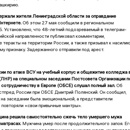
Башкирию.
ержали жителя Ленинградской области за оправдание
Интернете.
Об этом 27 мая сообщили в региональном
. Установлено, что 48-летний подозреваемый в телеграм-
ийской направленности публиковал комментарии,
теракты на территории России, а также призывал к насили
му признаку. Задержанного отправили под арест.
ии по атаке ВСУ на учебный корпус и общежитие колледжа 
(ЛНР) на специальном заседании Постсовета Организации п
 сотрудничеству в Европе (ОБСЕ) слушал полный зал.
Об
остпред России при ОБСЕ Дмитрий Полянский. Он сообщил,
 на заседании была эмоциональной, а представители
 повторяли «свои привычные мантры».
щина решила самостоятельно сжечь тело умершего мужа
 матрасах.
Мужчина умер после продолжительного запоя. Ег