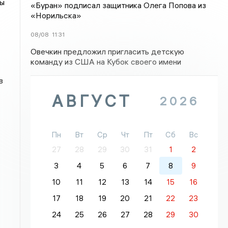
ны
«Буран» подписал защитника Олега Попова из
«Норильска»
08/08
11:31
Овечкин предложил пригласить детскую
команду из США на Кубок своего имени
в
АВГУСТ
2026
Пн
Вт
Ср
Чт
Пт
Сб
Вс
27
28
29
30
31
1
2
3
4
5
6
7
8
9
10
11
12
13
14
15
16
17
18
19
20
21
22
23
24
25
26
27
28
29
30