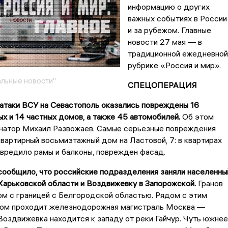
информацию о других
важных событиях в России
и за рубежом. Главные
новости 27 мая — в
традиционной ежедневной
рубрике «Россия и мир».
льные новости"
СПЕЦОПЕРАЦИЯ
 атаки ВСУ на Севастополь оказались повреждены 16
х и 14 частных домов, а также 45 автомобилей.
Об этом
натор Михаил Развожаев. Самые серьезные повреждения
вартирный восьмиэтажный дом на Ластовой, 7: в квартирах
овредило рамы и балконы, поврежден фасад.
сообщило, что российские подразделения заняли населенны
 Харьковской области и Воздвижевку в Запорожской.
Гранов
м с границей с Белгородской областью. Рядом с этим
ом проходит железнодорожная магистраль Москва —
оздвижевка находится к западу от реки Гайчур. Чуть южнее