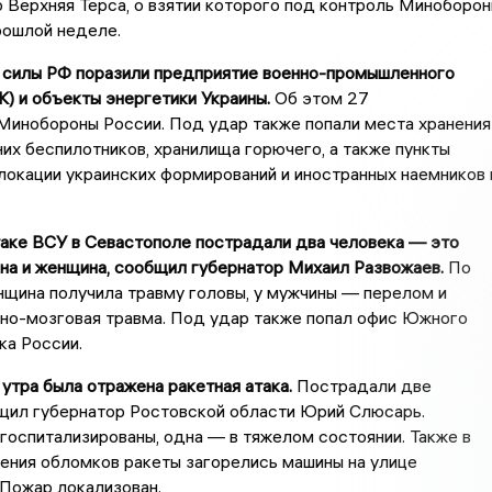
 Верхняя Терса, о взятии которого под контроль Миноборо
рошлой неделе.
 силы РФ поразили предприятие военно-промышленного
) и объекты энергетики Украины.
Об этом 27
Минобороны России. Под удар также попали места хранения
них беспилотников, хранилища горючего, а также пункты
окации украинских формирований и иностранных наемников 
таке ВСУ в Севастополе пострадали два человека — это
на и женщина, сообщил губернатор Михаил Развожаев.
По
нщина получила травму головы, у мужчины — перелом и
пно-мозговая травма. Под удар также попал офис Южного
ка России.
 утра была отражена ракетная атака.
Пострадали две
щил губернатор Ростовской области Юрий Слюсарь.
оспитализированы, одна — в тяжелом состоянии. Также в
ения обломков ракеты загорелись машины на улице
Пожар локализован.