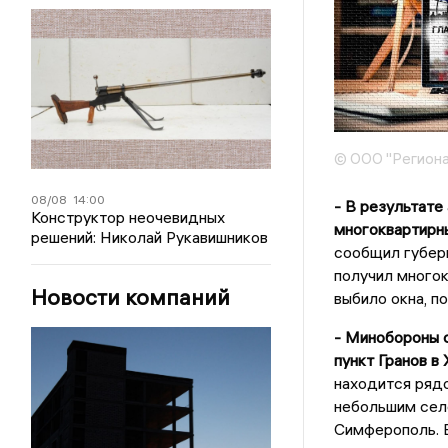
© ООО "Региона
08/08
14:00
- В результате
Конструктор неочевидных
многоквартирны
решений: Николай Рукавишников
сообщил губер
получил многок
Новости компаний
выбило окна, п
- Минобороны 
пункт Гранов в
находится рядо
небольшим сел
Симферополь. В