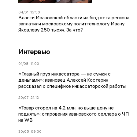
04/01
15:50
Власти Ивановской области из бюджета региона
заплатили московскому политтехнологу Ивану
Яковлеву 250 тысяч. За что?
.
Интервью
01/08
11:00
«Главный груз инкассатора — не сумки с
деньгами»: ивановец Алексей Костерин
рассказал о специфике инкассаторской работы
20/07
21:12
«Товар сгорел на 4,2 млн, но выше цену не
поднять»: откровения ивановского селлера о ЧП
на WB
30/05
09:00