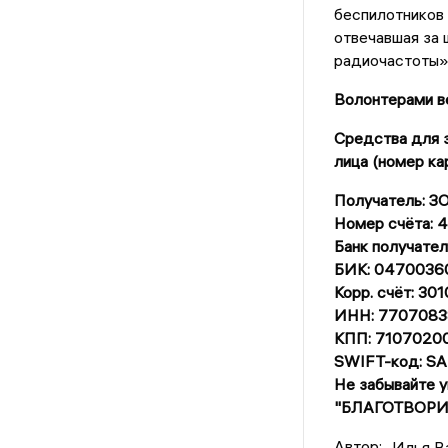
беспилотников 
отвечавшая за 
радиочастоты»
Волонтерами ве
Средства для з
лица (номер ка
Получатель: 
Номер счёта:
Банк получат
БИК: 0470036
Корр. счёт: 3
ИНН: 7707083
КПП: 7107020
SWIFT-код: 
Не забывайте 
"БЛАГОТВОРИ
Автор:
Илья В