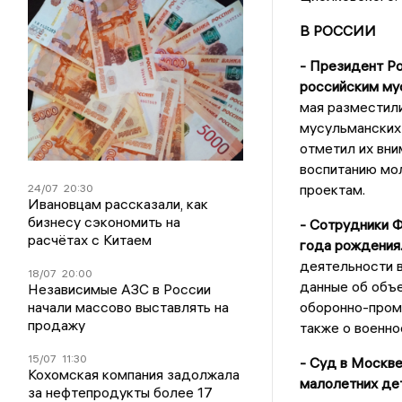
В РОССИИ
- Президент Р
российским му
мая разместили
мусульманских 
отметил их вни
воспитанию мо
проектам.
24/07
20:30
Ивановцам рассказали, как
бизнесу сэкономить на
- Сотрудники Ф
расчётах с Китаем
года рождения
деятельности в
18/07
20:00
данные об объе
Независимые АЗС в России
начали массово выставлять на
оборонно-пром
продажу
также о военно
15/07
11:30
- Суд в Москве
Кохомская компания задолжала
малолетних де
за нефтепродукты более 17