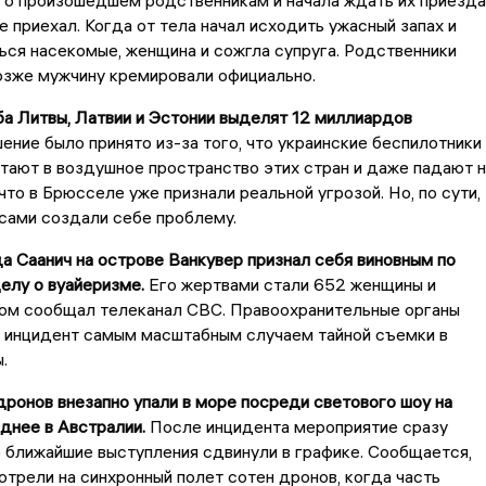
 о произошедшем родственникам и начала ждать их приезда
е приехал. Когда от тела начал исходить ужасный запах и
ься насекомые, женщина и сожгла супруга. Родственники
озже мужчину кремировали официально.
ба Литвы, Латвии и Эстонии выделят 12 миллиардов
ение было принято из-за того, что украинские беспилотники
тают в воздушное пространство этих стран и даже падают н
 что в Брюсселе уже признали реальной угрозой. Но, по сути,
 сами создали себе проблему.
а Саанич на острове Ванкувер признал себя виновным по
елу о вуайеризме.
Его жертвами стали 652 женщины и
том сообщал телеканал CBC. Правоохранительные органы
й инцидент самым масштабным случаем тайной съемки в
ы.
дронов внезапно упали в море посреди светового шоу на
днее в Австралии.
После инцидента мероприятие сразу
е ближайшие выступления сдвинули в графике. Сообщается,
отрели на синхронный полет сотен дронов, когда часть