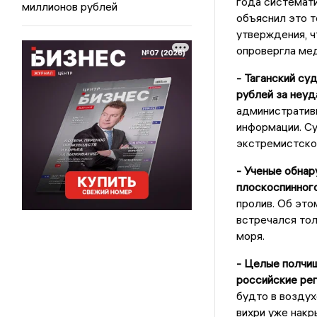
года системати
миллионов рублей
объяснил это т
утверждения, ч
опровергла ме
- Таганский су
рублей за неуд
административ
информации. Су
экстремистской
- Ученые обнар
плоскоспинного
пролив. Об это
встречался тол
моря.
- Целые полчищ
российские рег
будто в воздух
вихри уже накр