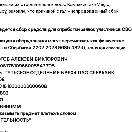
вышла из строя и упала в воду. Компания SkyMagic,
шоу, заявила, что причиной стал «непредвиденный сбой
.
дется сбор средств для отработки заявок участников СВО
акупки оборудования могут перечислить как физические
рты Сбербанка 2202 2023 9685 4824), так и организации:
ЗОТОВ АЛЕКСЕЙ ВИКТОРОВИЧ
 40817810966005642708
еля: ТУЛЬСКОЕ ОТДЕЛЕНИЕ N8604 ПАО СБЕРБАНК
08
0101810300000000608
893
01
SABRRUMM
указывать предмет платежа словом
ТЕЛЬНОСТЬ".
агин