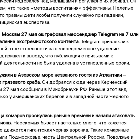
чески издевался над малышами и регулярно их избивал. Он
ем, что такие «методы воспитания» эффективны. Нелепые
то травмы дети якобы получили случайно при падении,
дицинская экспертиза.
д Москвы 27 мая оштрафовал мессенджер Telegram на 7 млн
аление экстремистского контента.
Telegram привлекли к
ной ответственности за несвоевременное удаление
д пришел к выводу, что публикация с призывами к
 деятельности не была удалена в установленные сроки.
ужили в Азовском море незваного гостя из Атлантики –
 грязевого краба.
Он добрался сюда через Керченский
м 27 мая сообщили в Минобрнауки РФ. Раньше этот вид
ько у американских берегов и в западной части Черного
а комаров проснулись раньше времени и начали атаковать
ионы.
Насекомых бывает настолько много, что кажется,
е движется гигантская черная воронка. Такие комариные
ыли Подмосковье, часть Центральной России, Поволжье и