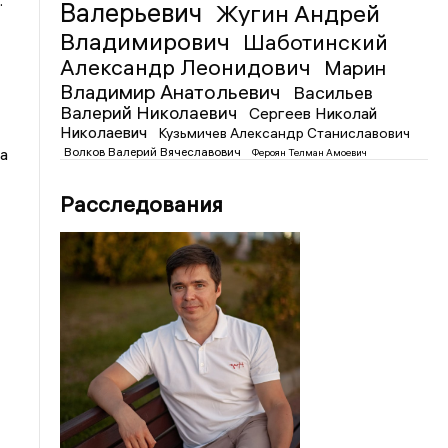
.
Валерьевич
Жугин Андрей
Владимирович
Шаботинский
Александр Леонидович
Марин
Владимир Анатольевич
Васильев
Валерий Николаевич
Сергеев Николай
Николаевич
Кузьмичев Александр Станиславович
Волков Валерий Вячеславович
а
Фероян Телман Амоевич
Расследования