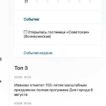
31
1
2
3
4
5
6
События
:
Открылась гостиница «Советская»
(Вознесенская)
События недели
5
Топ 3
07/08
16:00
а
Иваново отметит 155-летие масштабным
праздником: полная программа Дня города 8
августа
07/08
15:00