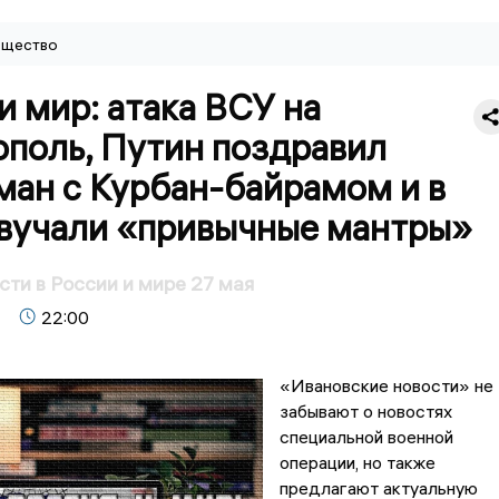
щество
и мир: атака ВСУ на
ополь, Путин поздравил
ман с Курбан-байрамом и в
вучали «привычные мантры»
сти в России и мире 27 мая
22:00
«Ивановские новости» не
забывают о новостях
специальной военной
операции, но также
предлагают актуальную