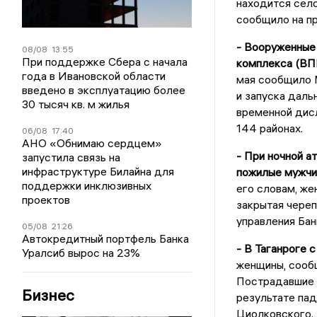
находится село
сообщило на п
- Вооруженные
08/08
13:55
При поддержке Сбера с начала
комплекса (ВПК
года в Ивановской области
мая сообщило 
введено в эксплуатацию более
и запуска даль
30 тысяч кв. м жилья
временной дисл
144 районах.
06/08
17:40
АНО «Обнимаю сердцем»
- При ночной а
запустила связь на
инфраструктуре Билайна для
пожилые мужчи
поддержки инклюзивных
его словам, же
проектов
закрытая чере
управления Бан
05/08
21:26
Автокредитный портфель Банка
- В Таганроге с
Уралсиб вырос на 23%
женщины, сооб
Пострадавшие г
Бизнес
результате пад
Циолковского. 