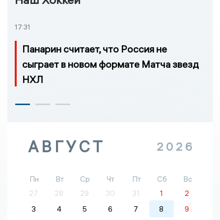
17:31
Панарин считает, что Россия не
сыграет в новом формате Матча звезд
НХЛ
АВГУСТ
2026
Пн
Вт
Ср
Чт
Пт
Сб
Вс
27
28
29
30
31
1
2
3
4
5
6
7
8
9