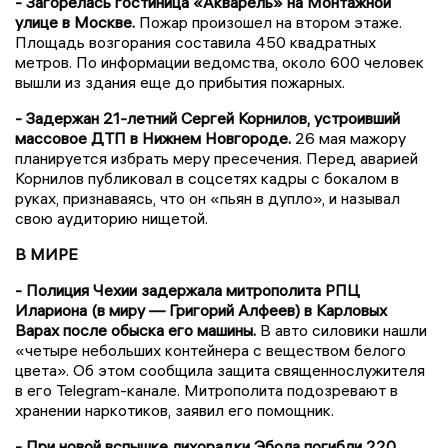
- Загорелась гостиница «Акварель» на Монтажной
улице в Москве.
Пожар произошел на втором этаже.
Площадь возгорания составила 450 квадратных
метров. По информации ведомства, около 600 человек
вышли из здания еще до прибытия пожарных.
- Задержан 21-летний Сергей Корнилов, устроивший
массовое ДТП в Нижнем Новгороде.
26 мая мажору
планируется избрать меру пресечения. Перед аварией
Корнилов публиковал в соцсетях кадры с бокалом в
руках, признаваясь, что он «пьян в дупло», и называл
свою аудиторию нищетой.
В МИРЕ
- Полиция Чехии задержала митрополита РПЦ
Илариона (в миру — Григорий Алфеев) в Карловых
Варах после обыска его машины.
В авто силовики нашли
«четыре небольших контейнера с веществом белого
цвета». Об этом сообщила защита священнослужителя
в его Telegram-канале. Митрополита подозревают в
хранении наркотиков, заявил его помощник.
- При новой вспышке лихорадки Эбола погибли 220