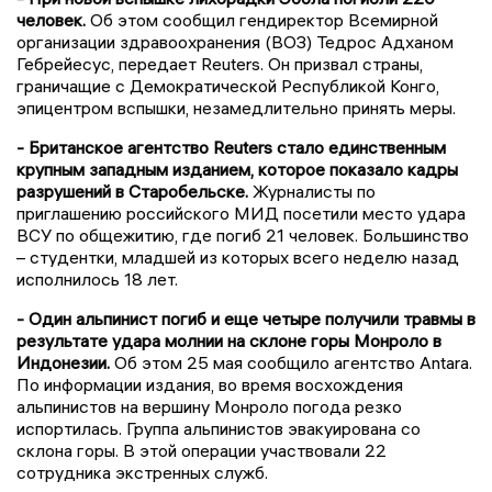
человек.
Об этом сообщил гендиректор Всемирной
организации здравоохранения (ВОЗ) Тедрос Адханом
Гебрейесус, передает Reuters. Он призвал страны,
граничащие с Демократической Республикой Конго,
эпицентром вспышки, незамедлительно принять меры.
- Британское агентство Reuters стало единственным
крупным западным изданием, которое показало кадры
разрушений в Старобельске.
Журналисты по
приглашению российского МИД посетили место удара
ВСУ по общежитию, где погиб 21 человек. Большинство
– студентки, младшей из которых всего неделю назад
исполнилось 18 лет.
- Один альпинист погиб и еще четыре получили травмы в
результате удара молнии на склоне горы Монроло в
Индонезии.
Об этом 25 мая сообщило агентство Antara.
По информации издания, во время восхождения
альпинистов на вершину Монроло погода резко
испортилась. Группа альпинистов эвакуирована со
склона горы. В этой операции участвовали 22
сотрудника экстренных служб.