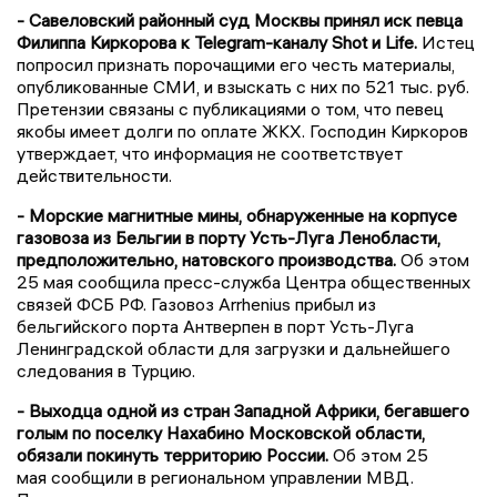
- Савеловский районный суд Москвы принял иск певца
Филиппа Киркорова к Telegram-каналу Shot и Life.
Истец
попросил признать порочащими его честь материалы,
опубликованные СМИ, и взыскать с них по 521 тыс. руб.
Претензии связаны с публикациями о том, что певец
якобы имеет долги по оплате ЖКХ. Господин Киркоров
утверждает, что информация не соответствует
действительности.
- Морские магнитные мины, обнаруженные на корпусе
газовоза из Бельгии в порту Усть-Луга Ленобласти,
предположительно, натовского производства.
Об этом
25 мая сообщила пресс-служба Центра общественных
связей ФСБ РФ. Газовоз Arrhenius прибыл из
бельгийского порта Антверпен в порт Усть-Луга
Ленинградской области для загрузки и дальнейшего
следования в Турцию.
- Выходца одной из стран Западной Африки, бегавшего
голым по поселку Нахабино Московской области,
обязали покинуть территорию России.
Об этом 25
мая сообщили в региональном управлении МВД.