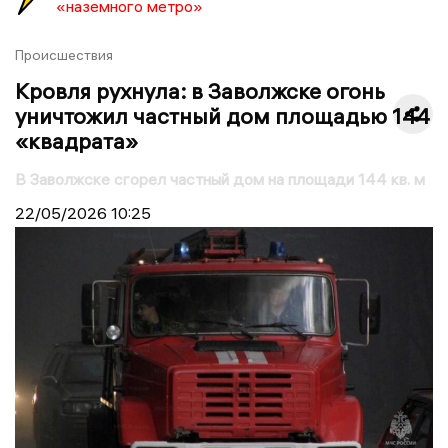
«наземного метро»
Происшествия
Кровля рухнула: в Заволжске огонь
уничтожил частный дом площадью 144
«квадрата»
В Заволжске сгорел частный дом на площади 144 кв. м
22/05/2026
10:25