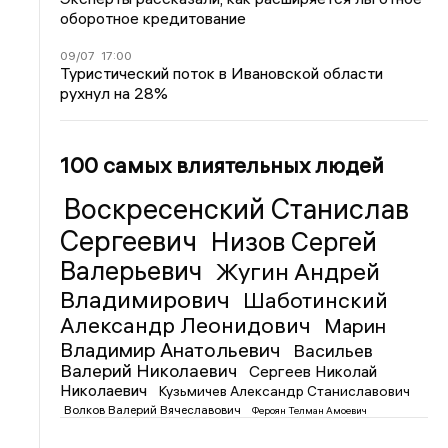
оборотное кредитование
09/07
17:00
Туристический поток в Ивановской области
рухнул на 28%
100 самых влиятельных людей
Воскресенский Станислав
Сергеевич
Низов Сергей
Валерьевич
Жугин Андрей
Владимирович
Шаботинский
Александр Леонидович
Марин
Владимир Анатольевич
Васильев
Валерий Николаевич
Сергеев Николай
Николаевич
Кузьмичев Александр Станиславович
Волков Валерий Вячеславович
Фероян Телман Амоевич