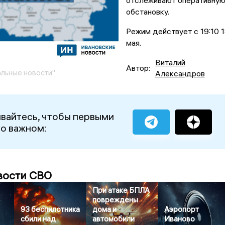
отслеживают оперативну
обстановку.
Режим действует с 19:10 
мая.
Виталий
Автор:
льные новости"
Александров
вайтесь, чтобы первыми
 о важном:
вости СВО
При атаке БПЛА
повреждены
93 беспилотника
дома и
Аэропорт
сбили над
автомобили
Иваново