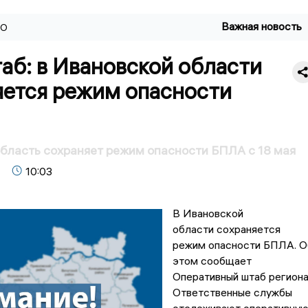
Важная новость
ВО
аб: в Ивановской области
яется режим опасности
бласть сохраняет режим опасности БПЛА с 18 мая
10:03
В Ивановской
области сохраняется
режим опасности БПЛА. О
этом сообщает
Оперативный штаб региона
Ответственные службы