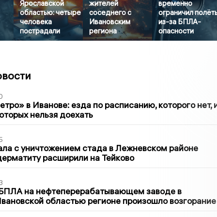
Ярославской
жителей
временно
областью: четыре
соседнего с
ограничил полёт
человека
Ивановским
из-за БПЛА-
пострадали
региона
опасности
овости
0
тро» в Иванове: езда по расписанию, которого нет, 
которых нельзя доехать
5
ла с уничтожением стада в Лежневском районе
дерматиту расширили на Тейково
3
 БПЛА на нефтеперерабатывающем заводе в
вановской областью регионе произошло возгорание