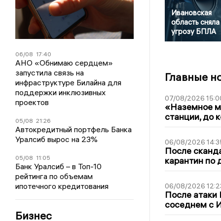
Ивановская
область сняла
угрозу БПЛА
06/08
17:40
АНО «Обнимаю сердцем»
запустила связь на
Главные н
инфраструктуре Билайна для
поддержки инклюзивных
07/08/2026 15:0
проектов
«Наземное ме
станции, до 
05/08
21:26
Автокредитный портфель Банка
Уралсиб вырос на 23%
06/08/2026 14:3
После сканда
05/08
11:05
карантин по 
Банк Уралсиб – в Топ-10
рейтинга по объемам
ипотечного кредитования
06/08/2026 12:2
После атаки
соседнем с И
Бизнес