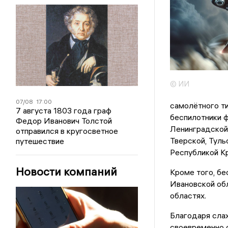
© ИИ
07/08
17:00
самолётного ти
7 августа 1803 года граф
беспилотники ф
Федор Иванович Толстой
Ленинградской,
отправился в кругосветное
Тверской, Туль
путешествие
Республикой К
Новости компаний
Кроме того, бе
Ивановской об
областях.
Благодаря сла
своевременно о