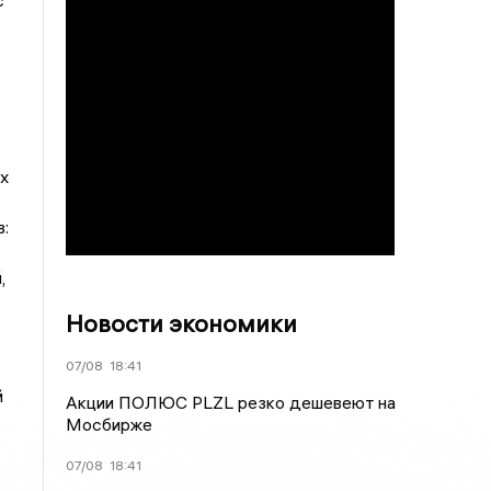
с
х
:
,
Новости экономики
07/08
18:41
й
Акции ПОЛЮС PLZL резко дешевеют на
Мосбирже
07/08
18:41