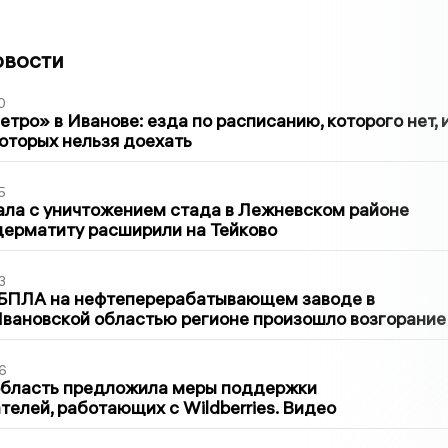
овости
0
тро» в Иванове: езда по расписанию, которого нет, 
которых нельзя доехать
5
ла с уничтожением стада в Лежневском районе
дерматиту расширили на Тейково
3
 БПЛА на нефтеперерабатывающем заводе в
вановской областью регионе произошло возгорание
6
область предложила меры поддержки
елей, работающих с Wildberries. Видео