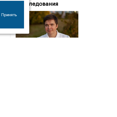
Расследования
Принять
04/01
15:50
Власти Ивановской области из бюджета региона
заплатили московскому политтехнологу Ивану
Яковлеву 250 тысяч. За что?
Интервью