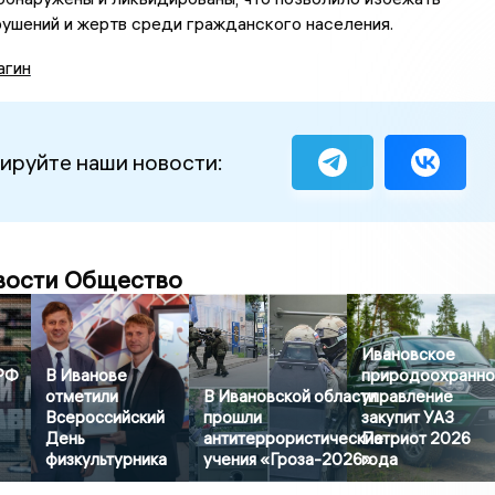
ушений и жертв среди гражданского населения.
агин
ируйте наши новости:
вости Общество
Ивановское
РФ
В Иванове
природоохранн
отметили
В Ивановской области
управление
Всероссийский
прошли
закупит УАЗ
День
антитеррористические
Патриот 2026
физкультурника
учения «Гроза-2026»
года