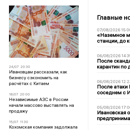
Главные н
07/08/2026 15:0
«Наземное ме
станции, до 
06/08/2026 14:3
После сканда
карантин по 
24/07
20:30
Ивановцам рассказали, как
бизнесу сэкономить на
06/08/2026 12:2
расчётах с Китаем
После атаки
соседнем с И
18/07
20:00
Независимые АЗС в России
начали массово выставлять на
05/08/2026 17:0
продажу
Ивановская 
предпринимат
15/07
11:30
Кохомская компания задолжала