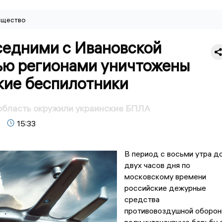
щество
седними с Ивановской
ью регионами уничтожены
кие беспилотники
область окружили украинские БПЛА
15:33
В период с восьми утра д
двух часов дня по
московскому времени
российские дежурные
средства
противовоздушной оборо