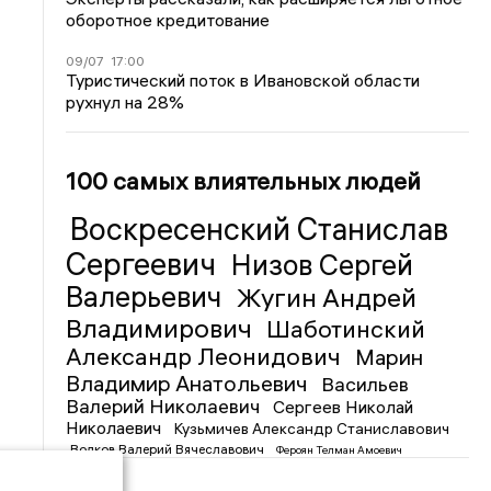
оборотное кредитование
09/07
17:00
Туристический поток в Ивановской области
рухнул на 28%
100 самых влиятельных людей
Воскресенский Станислав
Сергеевич
Низов Сергей
Валерьевич
Жугин Андрей
Владимирович
Шаботинский
Александр Леонидович
Марин
Владимир Анатольевич
Васильев
Валерий Николаевич
Сергеев Николай
Николаевич
Кузьмичев Александр Станиславович
Волков Валерий Вячеславович
Фероян Телман Амоевич