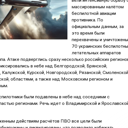
вели интенсивную борьбу 
массированным налётом
беспилотной авиации
противника. По
официальным данным, за
это время были
перехвачены и уничтожены
70 украинских беспилотны
летательных аппаратов
па. Атаке подверглись сразу несколько российских регионов
иксировались в небе над Белгородской, Брянской,
 Калужской, Курской, Новгородской, Рязанской, Смоленской
ской, областями, а также над Московским регионом и
рым.
спилотники были подавлены в небе над соседними с
ластью регионами. Речь идет о Владимирской и Ярославско
женным действиям расчётов ПВО все цели были
бнаружены и ликвидированы, что позволило избежать