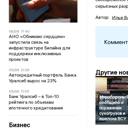
серьёзных разр
Автор:
Илья В
06/08
17:40
АНО «Обнимаю сердцем»
Коммент
запустила связь на
инфраструктуре Билайна для
поддержки инклюзивных
проектов
05/08
21:26
Другие но
Автокредитный портфель Банка
Уралсиб вырос на 23%
05/08
11:05
Банк Уралсиб – в Топ-10
Минобороны 
рейтинга по объемам
сообщило о
ипотечного кредитования
поражении
сухогрузов и
эшелона ВСУ
Бизнес