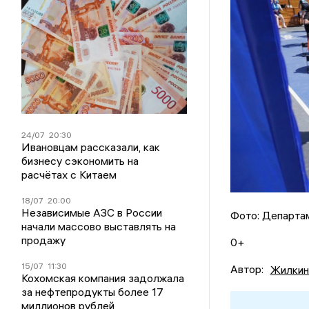
24/07
20:30
Ивановцам рассказали, как
бизнесу сэкономить на
расчётах с Китаем
18/07
20:00
Независимые АЗС в России
Фото: Департам
начали массово выставлять на
продажу
0+
15/07
11:30
Автор:
Жилкин
Кохомская компания задолжала
за нефтепродукты более 17
миллионов рублей