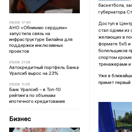
баскетбола, за
губернатора С
06/08
17:40
Доступ в Центр
АНО «Обнимаю сердцем»
стал одним из 
запустила связь на
желающих в по
инфраструктуре Билайна для
формате 5х5 и 
поддержки инклюзивных
болельщиков п
проектов
спортом кроме 
05/08
21:26
тренажерами и 
Автокредитный портфель Банка
Уралсиб вырос на 23%
Уже в ближайши
примет первый 
05/08
11:05
Банк Уралсиб – в Топ-10
рейтинга по объемам
ипотечного кредитования
Бизнес