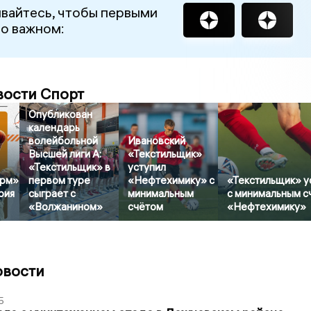
вайтесь, чтобы первыми
 о важном:
вости Спорт
Опубликован
календарь
волейбольной
Ивановский
Высшей лиги А:
«Текстильщик»
«Текстильщик» в
уступил
рм»
первом туре
«Нефтехимику» с
«Текстильщик» у
рия
сыграет с
минимальным
с минимальным с
«Волжанином»
счётом
«Нефтехимику»
овости
5