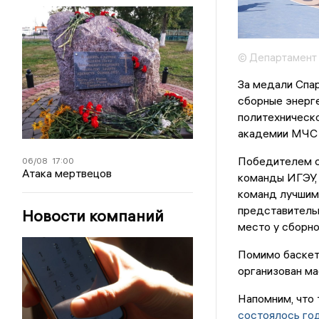
© Департамент 
За медали Спар
сборные энерге
политехническо
академии МЧС 
Победителем с
06/08
17:00
Атака мертвецов
команды ИГЭУ, 
команд лучшим
представительн
Новости компаний
место у сборно
Помимо баскетб
организован ма
Напомним, что
состоялось го