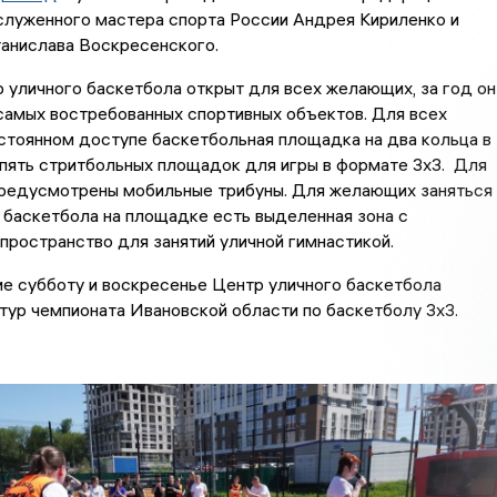
служенного мастера спорта России Андрея Кириленко и
танислава Воскресенского.
 уличного баскетбола открыт для всех желающих, за год он
самых востребованных спортивных объектов. Для всех
стоянном доступе баскетбольная площадка на два кольца в
пять стритбольных площадок для игры в формате 3х3. Для
редусмотрены мобильные трибуны. Для желающих заняться
баскетбола на площадке есть выделенная зона с
пространство для занятий уличной гимнастикой.
е субботу и воскресенье Центр уличного баскетбола
тур чемпионата Ивановской области по баскетболу 3х3.