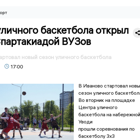
орт
уличного баскетбола открыл
Спартакиадой ВУЗов
артовал новый сезон уличного баскетбола
17:00
В Иваново стартовал новы
сезон уличного баскетбол
Во вторник на площадке
Центра уличного
баскетбола на набережно
Уводи
прошли соревнования по
баскетболу 3х3