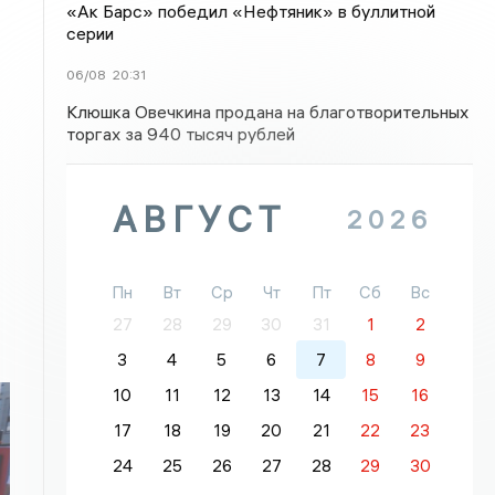
«Ак Барс» победил «Нефтяник» в буллитной
серии
06/08
20:31
Клюшка Овечкина продана на благотворительных
торгах за 940 тысяч рублей
АВГУСТ
2026
Пн
Вт
Ср
Чт
Пт
Сб
Вс
27
28
29
30
31
1
2
3
4
5
6
7
8
9
10
11
12
13
14
15
16
17
18
19
20
21
22
23
24
25
26
27
28
29
30