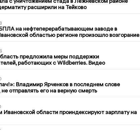
ла с уничтожением стада в Лежневском районе
дерматиту расширили на Тейково
3
 БПЛА на нефтеперерабатывающем заводе в
вановской областью регионе произошло возгорание
6
область предложила меры поддержки
елей, работающих с Wildberries. Видео
0
лач!»: Владимир Ярченков в последнем слове
 не отправлять его на верную смерть
0
 Ивановской области проиндексируют зарплату на
2