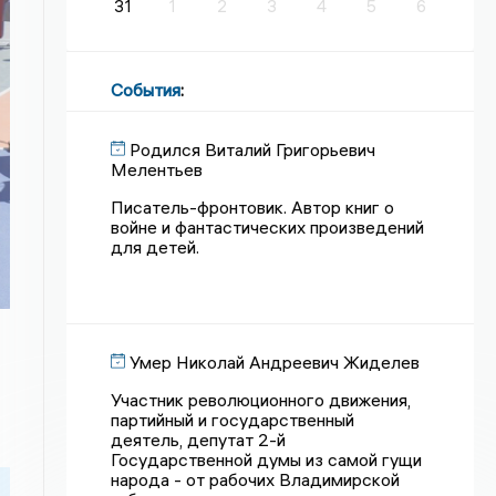
31
1
2
3
4
5
6
События
:
Родился Виталий Григорьевич
Мелентьев
Писатель-фронтовик. Автор книг о
войне и фантастических произведений
для детей.
Умер Николай Андреевич Жиделев
Участник революционного движения,
партийный и государственный
деятель, депутат 2-й
Государственной думы из самой гущи
народа - от рабочих Владимирской