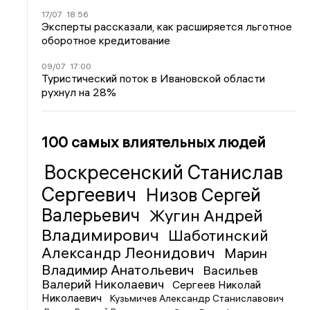
17/07
18:56
Эксперты рассказали, как расширяется льготное
оборотное кредитование
09/07
17:00
Туристический поток в Ивановской области
рухнул на 28%
100 самых влиятельных людей
Воскресенский Станислав
Сергеевич
Низов Сергей
Валерьевич
Жугин Андрей
Владимирович
Шаботинский
Александр Леонидович
Марин
Владимир Анатольевич
Васильев
Валерий Николаевич
Сергеев Николай
Николаевич
Кузьмичев Александр Станиславович