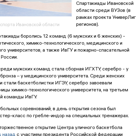
Спартакиады Ивановской
области среди ВУЗов (в
рамках проекта УниверЛиг
регионов).
спорта Ивановской области
такиады боролись 12 команд (6 мужских и 6 женских) -
тического, химико-технологического, медицинского и
го университетов, а также ИвГУ и пожарно-спасательной
России.
реди мужских команд стала сборная ИГХТУ, серебро - у
бронза – у медицинского университета. Среди женских
и стали баскетболистки ИГЭУ, серебро завоевали
ицы химико-технологического университета, на третьем
й команды ИвГУ.
ольных соревнований, в день открытия сезона был
стер-класс по гребле-индор на специальных тренажерах.
 торжественное открытие Центра уличного баскетбола
д назад
с участием президента Российской федерации