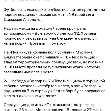
Футболисты ивановского «Текстильщика» продолжили
череду неудачных домашних матчей Второй лиги
(дивизион А, золото).
Наша команда на домашней арене проиграла
астраханскому «Волгарю» со счётом
1:2
. Хозяева
пропустили быстрый гол - на 6-й минуте отличился
нападающий «Волгаря» Помалюк.
На 41-й минуте хозяева поля усилиями Муслима
Бамматгереева счёт сравняли - 1:1. «Текстильщик»
владел территориальным преимуществом, но гости на
83-й минуте провели результативную атаку, которую
завершил Вячеслав Кротов.
2:1 - победа «Волгаря». У «Текстильщика» в турнирной
таблице осталось четвёртое место, а вот «Волгарь»
поднялся на 7-ю строчку и ведёт борьбу за сохранение
места в дивизионе «золото».
Следующие две игры «Текстильщик» сыграет на
выезде: 23 мая в Москве против «Велеса» и 27 мая в