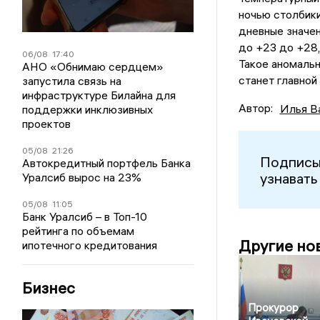
ночью столбики
дневные значен
до +23 до +28,
06/08
17:40
Такое аномальн
АНО «Обнимаю сердцем»
станет главно
запустила связь на
инфраструктуре Билайна для
Автор:
Илья В
поддержки инклюзивных
проектов
05/08
21:26
Подписы
Автокредитный портфель Банка
узнавать
Уралсиб вырос на 23%
05/08
11:05
Банк Уралсиб – в Топ-10
рейтинга по объемам
Другие но
ипотечного кредитования
Бизнес
Прокурор