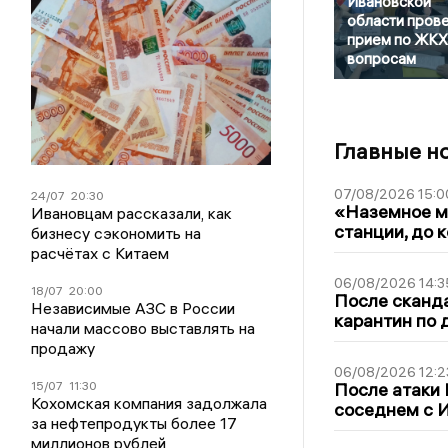
Ивановской
области пров
прием по ЖКХ
вопросам
Главные н
07/08/2026 15:0
24/07
20:30
«Наземное ме
Ивановцам рассказали, как
станции, до 
бизнесу сэкономить на
расчётах с Китаем
06/08/2026 14:3
18/07
20:00
После сканда
Независимые АЗС в России
карантин по 
начали массово выставлять на
продажу
06/08/2026 12:2
15/07
11:30
После атаки
Кохомская компания задолжала
соседнем с И
за нефтепродукты более 17
миллионов рублей