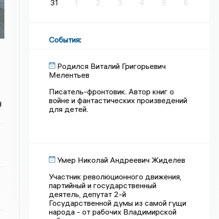
31
1
2
3
4
5
6
События
:
Родился Виталий Григорьевич
Мелентьев
Писатель-фронтовик. Автор книг о
войне и фантастических произведений
и
для детей.
Умер Николай Андреевич Жиделев
Участник революционного движения,
партийный и государственный
деятель, депутат 2-й
Государственной думы из самой гущи
народа - от рабочих Владимирской