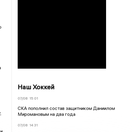
о
а
Наш Хоккей
07/08
15:01
СКА пополнил состав защитником Даниилом
,
Миромановым на два года
07/08
14:31
ли