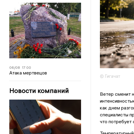
06/08
17:00
Атака мертвецов
© Гигачат
Новости компаний
Ветер сменит н
интенсивностью
как днем разго
специалисты пр
что потребует 
Температурный 