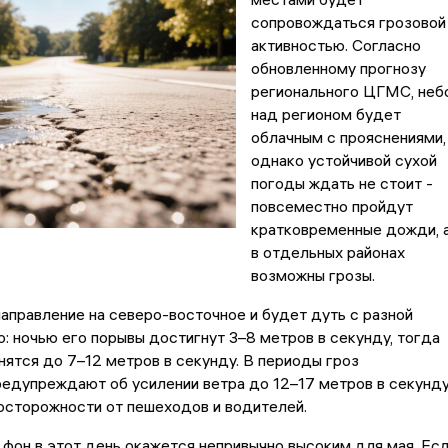
сопровождаться грозовой
активностью. Согласно
обновленному прогнозу
регионального ЦГМС, неб
над регионом будет
облачным с прояснениями,
однако устойчивой сухой
погоды ждать не стоит -
повсеместно пройдут
кратковременные дожди, 
в отдельных районах
возможны грозы.
аправление на северо-восточное и будет дуть с разной
: ночью его порывы достигнут 3–8 метров в секунду, тогда
нятся до 7–12 метров в секунду. В периоды гроз
едупреждают об усилении ветра до 12–17 метров в секунду
осторожности от пешеходов и водителей.
фон в этот день окажется непривычно высоким для мая. Ес