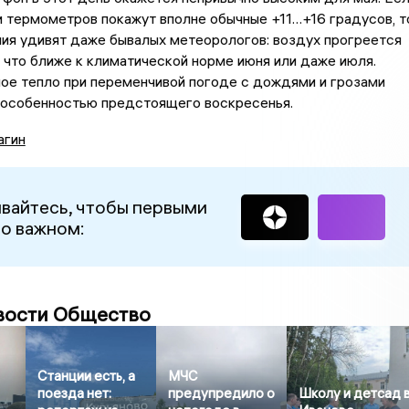
 термометров покажут вполне обычные +11…+16 градусов, т
ия удивят даже бывалых метеорологов: воздух прогреется
 что ближе к климатической норме июня или даже июля.
ое тепло при переменчивой погоде с дождями и грозами
й особенностью предстоящего воскресенья.
агин
вайтесь, чтобы первыми
 о важном:
вости Общество
Станции есть, а
МЧС
поезда нет:
предупредило о
Школу и детсад 