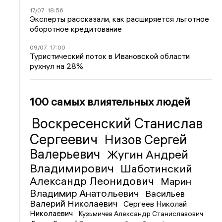
17/07
18:56
Эксперты рассказали, как расширяется льготное
оборотное кредитование
09/07
17:00
Туристический поток в Ивановской области
рухнул на 28%
100 самых влиятельных людей
Воскресенский Станислав
Сергеевич
Низов Сергей
Валерьевич
Жугин Андрей
Владимирович
Шаботинский
Александр Леонидович
Марин
Владимир Анатольевич
Васильев
Валерий Николаевич
Сергеев Николай
Николаевич
Кузьмичев Александр Станиславович