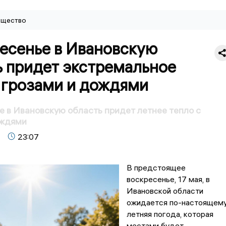
щество
ресенье в Ивановскую
ь придет экстремальное
 грозами и дождями
е в Ивановскую область придет летнее тепло с
ождями
23:07
В предстоящее
воскресенье, 17 мая, в
Ивановской области
ожидается по-настоящем
летняя погода, которая
местами будет