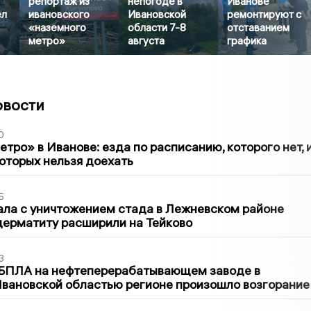
репортаж из
непогоде в
Иванове
ел
ивановского
Ивановской
ремонтируют с
«наземного
области 7-8
отставанием
метро»
августа
графика
овости
0
тро» в Иванове: езда по расписанию, которого нет, 
которых нельзя доехать
5
ла с уничтожением стада в Лежневском районе
дерматиту расширили на Тейково
3
 БПЛА на нефтеперерабатывающем заводе в
вановской областью регионе произошло возгорание