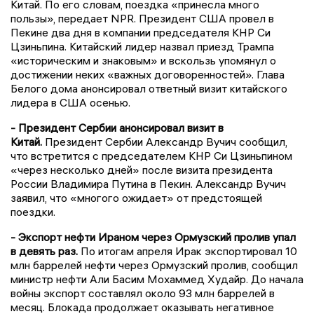
Китай. По его словам, поездка «принесла много
пользы», передает NPR. Президент США провел в
Пекине два дня в компании председателя КНР Си
Цзиньпина. Китайский лидер назвал приезд Трампа
«историческим и знаковым» и вскользь упомянул о
достижении неких «важных договоренностей». Глава
Белого дома анонсировал ответный визит китайского
лидера в США осенью.
- Президент Сербии анонсировал визит в
Китай.
Президент Сербии Александр Вучич сообщил,
что встретится с председателем КНР Си Цзиньпином
«через несколько дней» после визита президента
России Владимира Путина в Пекин. Александр Вучич
заявил, что «многого ожидает» от предстоящей
поездки.
- Экспорт нефти Ираном через Ормузский пролив упал
в девять раз.
По итогам апреля Ирак экспортировал 10
млн баррелей нефти через Ормузский пролив, сообщил
министр нефти Али Басим Мохаммед Худайр. До начала
войны экспорт составлял около 93 млн баррелей в
месяц. Блокада продолжает оказывать негативное