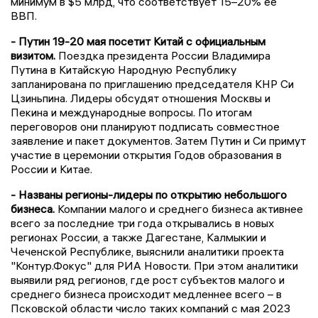
минимум в $5 млрд, что соответствует 15–20% ее
ВВП.
- Путин 19-20 мая посетит Китай с официальным
визитом.
Поездка президента России Владимира
Путина в Китайскую Народную Республику
запланирована по приглашению председателя КНР Си
Цзиньпина. Лидеры обсудят отношения Москвы и
Пекина и международные вопросы. По итогам
переговоров они планируют подписать совместное
заявление и пакет документов. Затем Путин и Си примут
участие в церемонии открытия Годов образования в
России и Китае.
- Названы регионы-лидеры по открытию небольшого
бизнеса.
Компании малого и среднего бизнеса активнее
всего за последние три года открывались в новых
регионах России, а также Дагестане, Калмыкии и
Чеченской Республике, выяснили аналитики проекта
"Контур.Фокус" для РИА Новости. При этом аналитики
выявили ряд регионов, где рост субъектов малого и
среднего бизнеса происходит медленнее всего – в
Псковской области число таких компаний с мая 2023