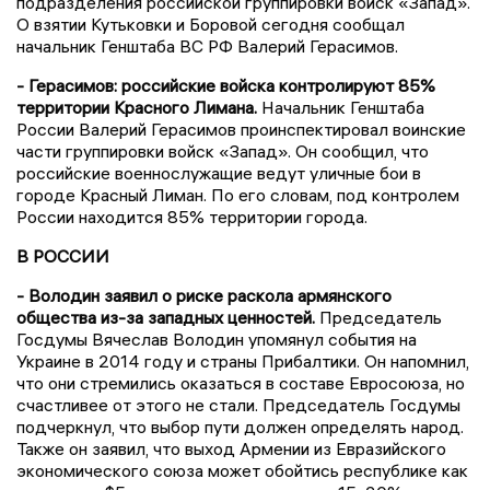
подразделения российской группировки войск «Запад».
О взятии Кутьковки и Боровой сегодня сообщал
начальник Генштаба ВС РФ Валерий Герасимов.
- Герасимов: российские войска контролируют 85%
территории Красного Лимана.
Начальник Генштаба
России Валерий Герасимов проинспектировал воинские
части группировки войск «Запад». Он сообщил, что
российские военнослужащие ведут уличные бои в
городе Красный Лиман. По его словам, под контролем
России находится 85% территории города.
В РОССИИ
- Володин заявил о риске раскола армянского
общества из-за западных ценностей.
Председатель
Госдумы Вячеслав Володин упомянул события на
Украине в 2014 году и страны Прибалтики. Он напомнил,
что они стремились оказаться в составе Евросоюза, но
счастливее от этого не стали. Председатель Госдумы
подчеркнул, что выбор пути должен определять народ.
Также он заявил, что выход Армении из Евразийского
экономического союза может обойтись республике как