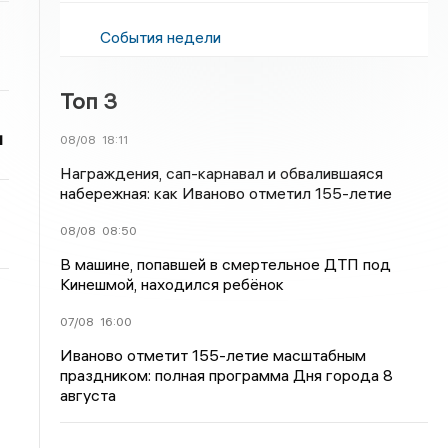
События недели
Топ 3
и
08/08
18:11
Награждения, сап-карнавал и обвалившаяся
набережная: как Иваново отметил 155-летие
08/08
08:50
В машине, попавшей в смертельное ДТП под
Кинешмой, находился ребёнок
07/08
16:00
Иваново отметит 155-летие масштабным
праздником: полная программа Дня города 8
августа