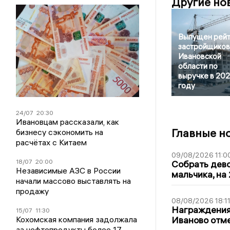
Другие но
Выпущен рейт
застройщиков
Ивановской
области по
выручке в 20
году
24/07
20:30
Ивановцам рассказали, как
Главные н
бизнесу сэкономить на
расчётах с Китаем
09/08/2026 11:0
18/07
20:00
Собрать дево
Независимые АЗС в России
мальчика, на 
начали массово выставлять на
продажу
08/08/2026 18:1
Награждения,
15/07
11:30
Кохомская компания задолжала
Иваново отм
за нефтепродукты более 17