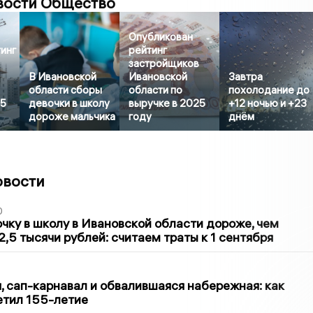
вости Общество
Опубликован
инг
рейтинг
застройщиков
В Ивановской
Ивановской
Завтра
области сборы
области по
похолодание до
25
девочки в школу
выручке в 2025
+12 ночью и +23
дороже мальчика
году
днём
овости
0
чку в школу в Ивановской области дороже, чем
2,5 тысячи рублей: считаем траты к 1 сентября
1
 сап-карнавал и обвалившаяся набережная: как
етил 155-летие