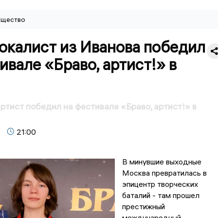
щество
окалист из Иванова победил
ивале «Браво, артист!» в
ртист победил на фестивале «Браво, артист!» в
21:00
В минувшие выходные
Москва превратилась в
эпицентр творческих
баталий - там прошел
престижный
международный