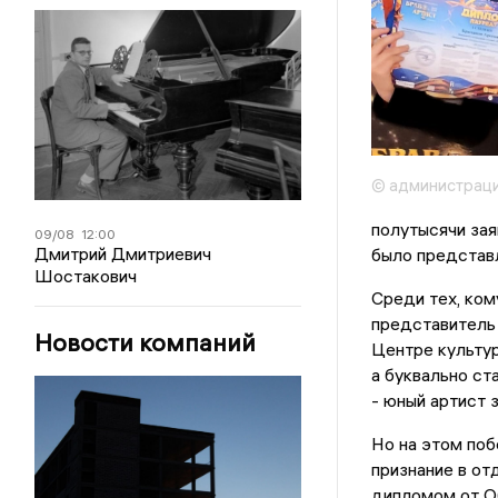
© администраци
полутысячи зая
09/08
12:00
Дмитрий Дмитриевич
было представл
Шостакович
Среди тех, ком
представитель 
Новости компаний
Центре культур
а буквально ст
- юный артист 
Но на этом поб
признание в от
дипломом от О