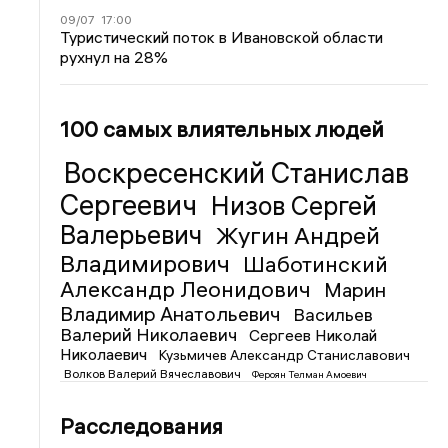
09/07
17:00
Туристический поток в Ивановской области
рухнул на 28%
100 самых влиятельных людей
Воскресенский Станислав
Сергеевич
Низов Сергей
Валерьевич
Жугин Андрей
Владимирович
Шаботинский
Александр Леонидович
Марин
Владимир Анатольевич
Васильев
Валерий Николаевич
Сергеев Николай
Николаевич
Кузьмичев Александр Станиславович
Волков Валерий Вячеславович
Фероян Телман Амоевич
Расследования