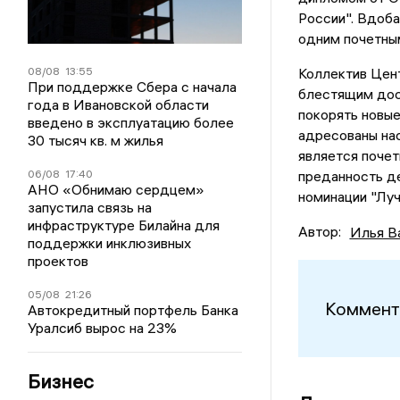
России". Вдоба
одним почетным
08/08
13:55
Коллектив Цент
При поддержке Сбера с начала
блестящим дост
года в Ивановской области
покорять новые
введено в эксплуатацию более
адресованы нас
30 тысяч кв. м жилья
является поче
06/08
17:40
преданность де
АНО «Обнимаю сердцем»
номинации "Луч
запустила связь на
инфраструктуре Билайна для
Автор:
Илья В
поддержки инклюзивных
проектов
05/08
21:26
Коммент
Автокредитный портфель Банка
Уралсиб вырос на 23%
Бизнес