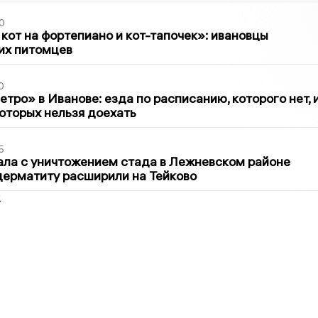
0
 кот на фортепиано и кот-тапочек»: ивановцы
их питомцев
0
тро» в Иванове: езда по расписанию, которого нет, 
которых нельзя доехать
5
ла с уничтожением стада в Лежневском районе
дерматиту расширили на Тейково
2