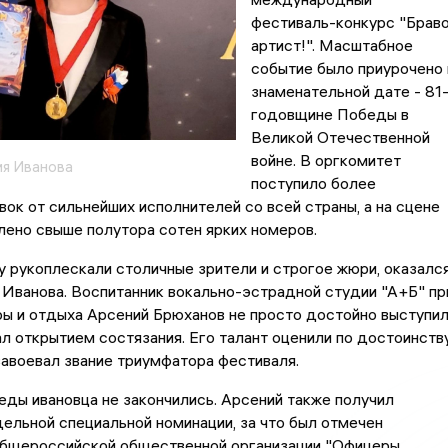
фестиваль-конкурс "Браво
артист!". Масштабное
событие было приурочено 
знаменательной дате - 81
годовщине Победы в
Великой Отечественной
войне. В оргкомитет
я Иванова
поступило более
вок от сильнейших исполнителей со всей страны, а на сцене
ено свыше полутора сотен ярких номеров.
у рукоплескали столичные зрители и строгое жюри, оказалс
Иванова. Воспитанник вокально-эстрадной студии "А+Б" пр
ы и отдыха Арсений Брюханов не просто достойно выступил
ал открытием состязания. Его талант оценили по достоинств
завоевал звание триумфатора фестиваля.
еды ивановца не закончились. Арсений также получил
дельной специальной номинации, за что был отмечен
бщероссийской общественной организации "Офицеры