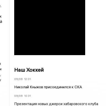
,
к
-й
я
Наш Хоккей
и
,
09/08
12:01
у
Николай Кныжов присоединился к СКА
09/08
10:31
Презентация новых джерси хабаровского клуба