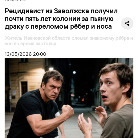
Рецидивист из Заволжска получил
почти пять лет колонии за пьяную
драку с переломом рёбер и носа
Житель Ивановской области сломал знакомому рёбра и
нос во время застолья
13/05/2026
20:00