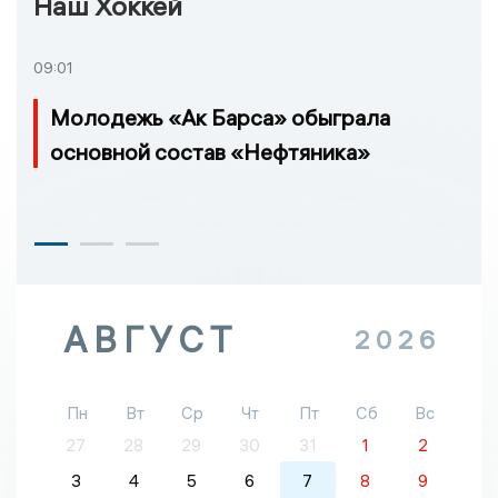
Наш Хоккей
09:01
Молодежь «Ак Барса» обыграла
основной состав «Нефтяника»
АВГУСТ
2026
Пн
Вт
Ср
Чт
Пт
Сб
Вс
27
28
29
30
31
1
2
3
4
5
6
7
8
9