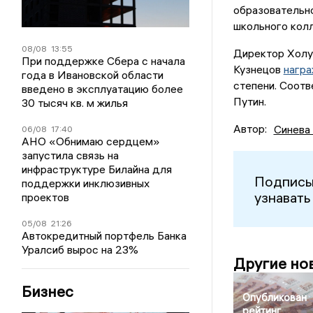
образовательно
школьного колл
08/08
13:55
Директор Холу
При поддержке Сбера с начала
Кузнецов
нагр
года в Ивановской области
степени. Соот
введено в эксплуатацию более
Путин.
30 тысяч кв. м жилья
Автор:
Синева
06/08
17:40
АНО «Обнимаю сердцем»
запустила связь на
инфраструктуре Билайна для
Подписы
поддержки инклюзивных
узнавать
проектов
05/08
21:26
Автокредитный портфель Банка
Уралсиб вырос на 23%
Другие но
Бизнес
Опубликован
рейтинг