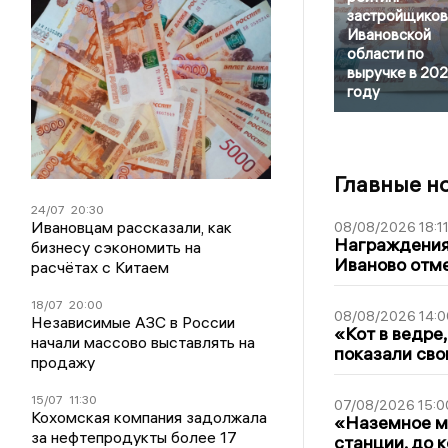
застройщиков
Ивановской
области по
выручке в 20
году
Главные н
24/07
20:30
Ивановцам рассказали, как
08/08/2026 18:1
Награждения,
бизнесу сэкономить на
Иваново отм
расчётах с Китаем
18/07
20:00
08/08/2026 14:0
Независимые АЗС в России
«Кот в ведре,
начали массово выставлять на
показали сво
продажу
15/07
11:30
07/08/2026 15:0
Кохомская компания задолжала
«Наземное ме
за нефтепродукты более 17
станции, до 