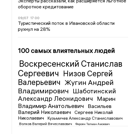
Эксперты рассказали, как расширяется льготное
оборотное кредитование
09/07
17:00
Туристический поток в Ивановской области
рухнул на 28%
100 самых влиятельных людей
Воскресенский Станислав
Сергеевич
Низов Сергей
Валерьевич
Жугин Андрей
Владимирович
Шаботинский
Александр Леонидович
Марин
Владимир Анатольевич
Васильев
Валерий Николаевич
Сергеев Николай
Николаевич
Кузьмичев Александр Станиславович
Волков Валерий Вячеславович
Фероян Телман Амоевич