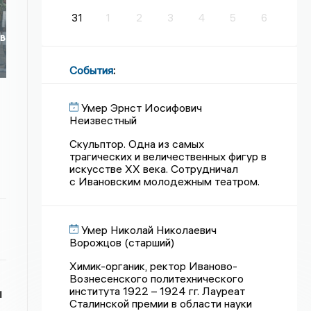
31
1
2
3
4
5
6
 в
События
:
Умер Эрнст Иосифович
Неизвестный
Скульптор. Одна из самых
трагических и величественных фигур в
искусстве XX века. Сотрудничал
с Ивановским молодежным театром.
Умер Николай Николаевич
Ворожцов (старший)
Химик-органик, ректор Иваново-
Вознесенского политехнического
института 1922 – 1924 гг. Лауреат
и
Сталинской премии в области науки