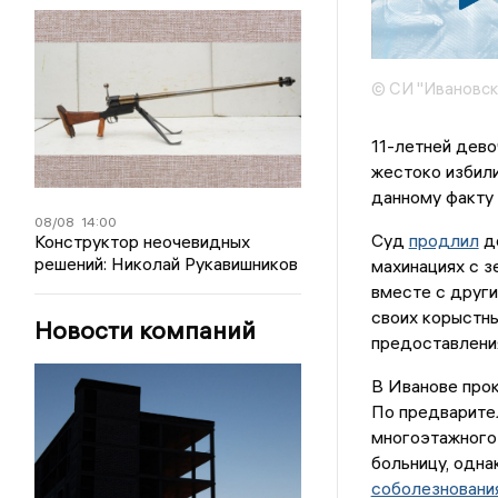
© СИ "Ивановск
11-летней дево
жестоко избили
данному факту
08/08
14:00
Суд
продлил
до
Конструктор неочевидных
решений: Николай Рукавишников
махинациях с з
вместе с друг
своих корыстны
Новости компаний
предоставлени
В Иванове про
По предварител
многоэтажного
больницу, одна
соболезновани