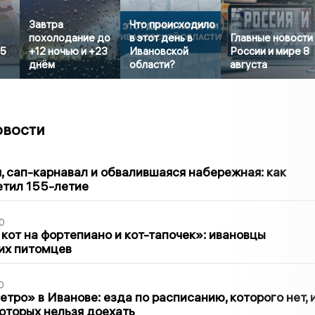
Завтра
Что происходило
похолодание до
в этот день в
Главные новости
25
+12 ночью и +23
Ивановской
России и мире 8
днём
области?
августа
овости
1
 сап-карнавал и обвалившаяся набережная: как
етил 155-летие
0
 кот на фортепиано и кот-тапочек»: ивановцы
их питомцев
0
тро» в Иванове: езда по расписанию, которого нет, 
которых нельзя доехать