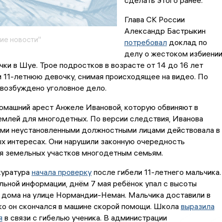
сделать этого ранее.
Глава СК России
Александр Бастрыкин
ие новости"
потребовал
доклад по
делу о жестоком избиени
чки в Шуе. Трое подростков в возрасте от 14 до 16 лет
 11-летнюю девочку, снимая происходящее на видео. По
 возбуждено уголовное дело.
машний арест Анжеле Ивановой, которую обвиняют в
емлей для многодетных. По версии следствия, Иванова
ими неустановленными должностными лицами действовала в
х интересах. Они нарушили законную очередность
я земельных участков многодетным семьям.
куратура
начала проверку
после гибели 11-летнего мальчика.
ьной информации, днём 7 мая ребёнок упал с высоты
 дома на улице Нормандии-Неман. Мальчика доставили в
ко он скончался в машине скорой помощи. Школа
выразила
я
в связи с гибелью ученика. В администрации