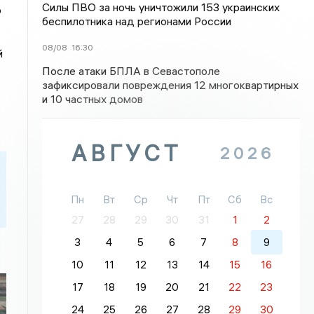
Силы ПВО за ночь уничтожили 153 украинских
о
беспилотника над регионами России
08/08
16:30
й
После атаки БПЛА в Севастополе
зафиксировали повреждения 12 многоквартирных
и 10 частных домов
АВГУСТ
2026
Пн
Вт
Ср
Чт
Пт
Сб
Вс
27
28
29
30
31
1
2
3
4
5
6
7
8
9
10
11
12
13
14
15
16
17
18
19
20
21
22
23
24
25
26
27
28
29
30