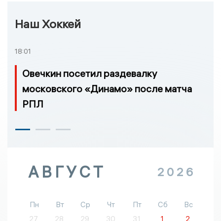
Наш Хоккей
18:01
Овечкин посетил раздевалку
московского «Динамо» после матча
РПЛ
АВГУСТ
2026
Пн
Вт
Ср
Чт
Пт
Сб
Вс
27
28
29
30
31
1
2