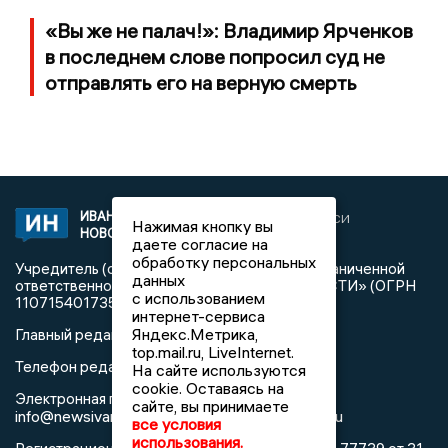
«Вы же не палач!»: Владимир Ярченков
в последнем слове попросил суд не
отправлять его на верную смерть
ИВАНОВСКИЕ
2020 © NEWSIVANOVO.RU | СИ
Нажимая кнопку вы
НОВОСТИ
«Ивановские новости»
даете согласие на
обработку персональных
Учредитель (соучредители): Общество с ограниченной
данных
ответственностью «РЕГИОНАЛЬНЫЕ НОВОСТИ» (ОГРН
с использованием
1107154017354)
интернет-сервиса
Яндекс.Метрика,
Главный редактор: Синева Ю.Д.
top.mail.ru, LiveInternet.
Телефон редакции: 8 (4932) 34-60-32
На сайте используются
cookie. Оставаясь на
Электронная почта редакции:
сайте, вы принимаете
info@newsivanovo.ru,
reklama@newsivanovo.ru
все условия
использования.