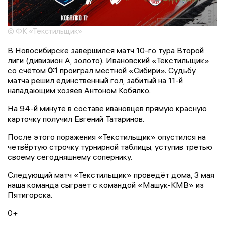
© ФК «Текстильщик»
В Новосибирске завершился матч 10-го тура Второй
лиги (дивизион А, золото). Ивановский «Текстильщик»
со счётом
0:1
проиграл местной «Сибири». Судьбу
матча решил единственный гол, забитый на 11-й
нападающим хозяев Антоном Кобялко.
На 94-й минуте в составе ивановцев прямую красную
карточку получил Евгений Татаринов.
После этого поражения «Текстильщик» опустился на
четвёртую строчку турнирной таблицы, уступив третью
своему сегодняшнему сопернику.
Следующий матч «Текстильщик» проведёт дома, 3 мая
наша команда сыграет с командой «Машук-КМВ» из
Пятигорска.
0+