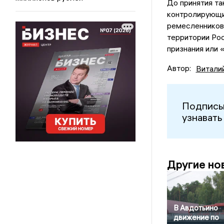
До принятия та
контролирующим
ремесленников 
территории Рос
признания или 
Автор:
Витали
Подписы
узнавать
Другие но
В Авдотьино
движение по