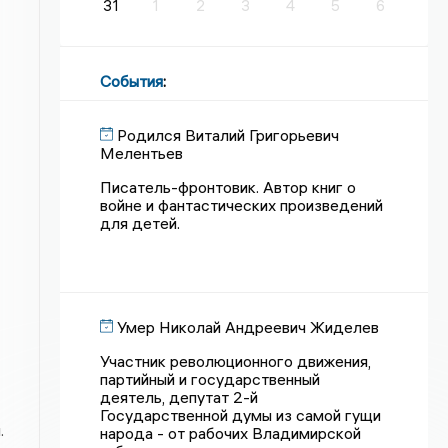
31
1
2
3
4
5
6
События
:
Родился Виталий Григорьевич
Мелентьев
Писатель-фронтовик. Автор книг о
войне и фантастических произведений
для детей.
Умер Николай Андреевич Жиделев
Участник революционного движения,
партийный и государственный
деятель, депутат 2-й
Государственной думы из самой гущи
.
народа - от рабочих Владимирской