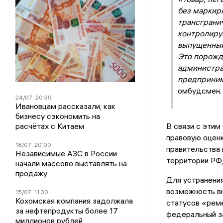
без маркиро
трансграни
контролиру
выпущенный
Это порожд
администра
предприним
омбудсмен.
24/07
20:30
Ивановцам рассказали, как
бизнесу сэкономить на
расчётах с Китаем
В связи с этим
правовую оцен
18/07
20:00
правительства 
Независимые АЗС в России
территории РФ,
начали массово выставлять на
продажу
Для устранени
возможность вн
15/07
11:30
Кохомская компания задолжала
статусов «реме
за нефтепродукты более 17
федеральный з
миллионов рублей