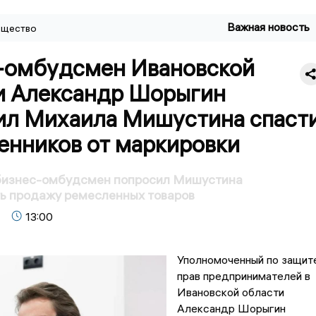
Важная новость
щество
-омбудсмен Ивановской
и Александр Шорыгин
ил Михаила Мишустина спаст
енников от маркировки
бизнес-омбудсмен попросил Мишустина
ь продажу ремесленных товаров
13:00
Уполномоченный по защит
прав предпринимателей в
Ивановской области
Александр Шорыгин