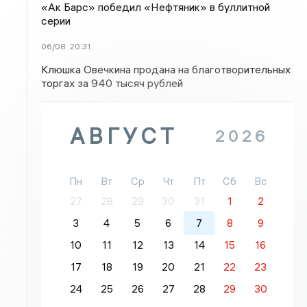
«Ак Барс» победил «Нефтяник» в буллитной
серии
06/08
20:31
Клюшка Овечкина продана на благотворительных
торгах за 940 тысяч рублей
АВГУСТ
2026
Пн
Вт
Ср
Чт
Пт
Сб
Вс
27
28
29
30
31
1
2
3
4
5
6
7
8
9
10
11
12
13
14
15
16
17
18
19
20
21
22
23
24
25
26
27
28
29
30