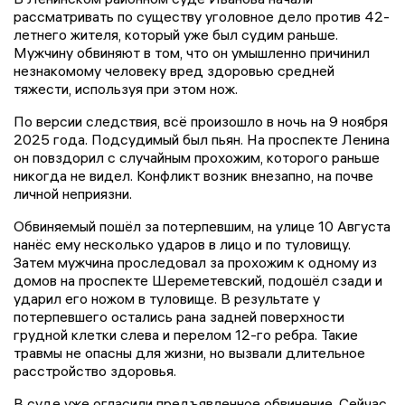
рассматривать по существу уголовное дело против 42-
летнего жителя, который уже был судим раньше.
Мужчину обвиняют в том, что он умышленно причинил
незнакомому человеку вред здоровью средней
тяжести, используя при этом нож.
По версии следствия, всё произошло в ночь на 9 ноября
2025 года. Подсудимый был пьян. На проспекте Ленина
он повздорил с случайным прохожим, которого раньше
никогда не видел. Конфликт возник внезапно, на почве
личной неприязни.
Обвиняемый пошёл за потерпевшим, на улице 10 Августа
нанёс ему несколько ударов в лицо и по туловищу.
Затем мужчина проследовал за прохожим к одному из
домов на проспекте Шереметевский, подошёл сзади и
ударил его ножом в туловище. В результате у
потерпевшего остались рана задней поверхности
грудной клетки слева и перелом 12-го ребра. Такие
травмы не опасны для жизни, но вызвали длительное
расстройство здоровья.
В суде уже огласили предъявленное обвинение. Сейчас