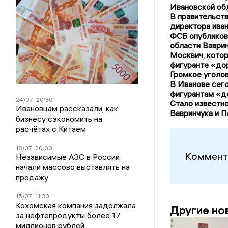
Ивановской обл
В правительст
директора ива
ФСБ опубликов
области Ваврин
Москвич, котор
фигуранте «до
Громкое уголов
В Иванове сег
фигурантам «д
24/07
20:30
Стало известно
Ивановцам рассказали, как
Вавринчука и П
бизнесу сэкономить на
расчётах с Китаем
18/07
20:00
Коммент
Независимые АЗС в России
начали массово выставлять на
продажу
15/07
11:30
Кохомская компания задолжала
Другие но
за нефтепродукты более 17
миллионов рублей