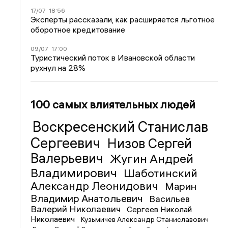
17/07
18:56
Эксперты рассказали, как расширяется льготное
оборотное кредитование
09/07
17:00
Туристический поток в Ивановской области
рухнул на 28%
100 самых влиятельных людей
Воскресенский Станислав
Сергеевич
Низов Сергей
Валерьевич
Жугин Андрей
Владимирович
Шаботинский
Александр Леонидович
Марин
Владимир Анатольевич
Васильев
Валерий Николаевич
Сергеев Николай
Николаевич
Кузьмичев Александр Станиславович