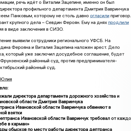
мации, речь идёт о Виталии Зацепине, именно он был
директора профильного департамента Дмитрия Вавринчука
сеем Панковым, которому не столь давно
огласили
приговор.
ант крупного дела – Севдин Фероян. Ему на днях
продлили
я в виде заключения в СИЗО.
ление выявили сотрудники регионального УФСБ. На
дина Ферояна и Виталия Зацепина наложен арест. Дело
ка, который уже заключил досудебное соглашение, будет
Фрунзенский районный суд, против предпринимателя-
ктябрьский районный суд.
 Юлия
ело
:
ржали директора департамента дорожного хозяйства и
ановской области Дмитрия Вавринчука
транса Ивановской области Вавринчука обвиняют в
ной взятки
ептранса Ивановской области Вавринчук требовал от каждо
ебе в карман»
дры обысков по месту работы директора дептранса