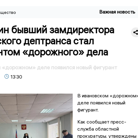
Важная новость
щество
ин бывший замдиректора
кого дептранса стал
нтом «дорожного» дела
 «дорожном» деле появился новый фигурант
13:30
В ивановском «дорожном
деле появился новый
фигурант.
Как сообщает пресс-
служба областной
прокуратуры, утверждены