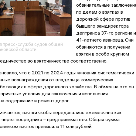
обвинительные заключени
по делам о взятках в
дорожной сфере против
бывшего замдиректора
дептранса 37-го региона и
41-летнего ивановца. Они
я пресс-служба судов общей
обвиняются в получении
новской области
взятки в особо крупном
едничестве во взяточничестве соответственно.
новило, что с 2021 по 2024 годы чиновник систематически
онные вознаграждения от владельца коммерческих
аботающих в сфере дорожного хозяйства. В обмен на это он
приятные условия для заключения и исполнения
на содержание и ремонт дорог.
мечается, взятки якобы передавались ежемесячно как
и через посредника – предпринимателя. Общая сумма
овником взяток превысила 11 млн рублей.