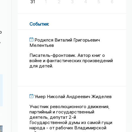
31
1
2
3
4
5
6
События
:
о
Родился Виталий Григорьевич
у
Мелентьев
Писатель-фронтовик. Автор книг о
войне и фантастических произведений
для детей.
Умер Николай Андреевич Жиделев
Участник революционного движения,
партийный и государственный
деятель, депутат 2-й
Государственной думы из самой гущи
народа - от рабочих Владимирской