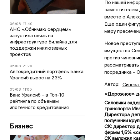
По нашей инфор
заместителем 
вместе с Алек
Еще один фигур
06/08
17:40
АНО «Обнимаю сердцем»
меру пресечени
запустила связь на
инфраструктуре Билайна для
Новое преступ
поддержки инклюзивных
имущество Сев
проектов
против чиновни
рассматривать 
05/08
21:26
Автокредитный портфель Банка
посредника – О
Уралсиб вырос на 23%
Автор:
Синева
05/08
11:05
«Дорожное» д
Банк Уралсиб – в Топ-10
рейтинга по объемам
Силовики заде
ипотечного кредитования
транспорта Ив
Директора деп
получении круп
Бизнес
СК: директор д
фирмы 1,5% «с
СК выложил ка