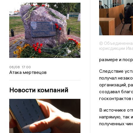
© Объединенна
юрисдикции Ива
размере и поср
06/08
17:00
Следствие уста
Атака мертвецов
получал незак
организаций, р
Новости компаний
создавал благо
госконтрактов 
В источнике от
напрямую, так 
полученных чин