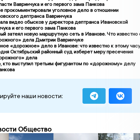
асти Вавринчука и его первого зама Панкова
ве прокомментировали уголовное дело в отношении
новского дептранса Вавринчука
ала видео обысков у директора дептранса Ивановской
чука и его первого зама Панкова
ый затеял новую маршрутную сеть в Иванове. Что известно 
рожного» дела Дмитрии Вавринчуке
ное «дорожное» дело в Иванове: что известно к этому час
одня Октябрьский районный суд изберет меру пресечения
орожного» дела
, кто выступил третьим фигурантом по «дорожному» делу
анкова
ируйте наши новости:
вости Общество