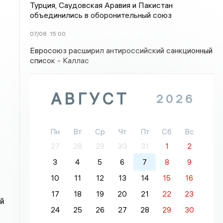
Турция, Саудовская Аравия и Пакистан
объединились в оборонительный союз
07/08
15:00
Евросоюз расширил антироссийский санкционный
список - Каллас
АВГУСТ
2026
Пн
Вт
Ср
Чт
Пт
Сб
Вс
27
28
29
30
31
1
2
3
4
5
6
7
8
9
10
11
12
13
14
15
16
17
18
19
20
21
22
23
й
24
25
26
27
28
29
30