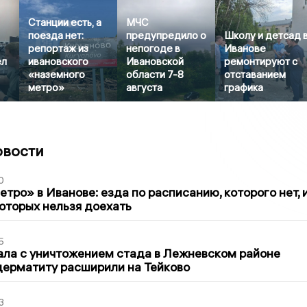
Станции есть, а
МЧС
поезда нет:
предупредило о
Школу и детсад 
репортаж из
непогоде в
Иванове
ел
ивановского
Ивановской
ремонтируют с
«наземного
области 7-8
отставанием
метро»
августа
графика
овости
0
тро» в Иванове: езда по расписанию, которого нет, 
которых нельзя доехать
5
ла с уничтожением стада в Лежневском районе
дерматиту расширили на Тейково
3