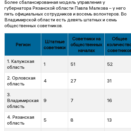
Более сбалансированная модель управления у
губернатора Рязанской области Павла Малкова – у него
пять официальных сотрудников и восемь волонтеров. Во
Владимирской области есть девять штатных и семь
общественных советников.
Советники на
Общее
Штатные
Регион
общественных
количеств
советники
началах
советнико
1. Калужская
1
51
52
область
2. Орловская
4
27
31
область
3.
Владимирская
9
7
16
область
4. Рязанская
5
8
13
область