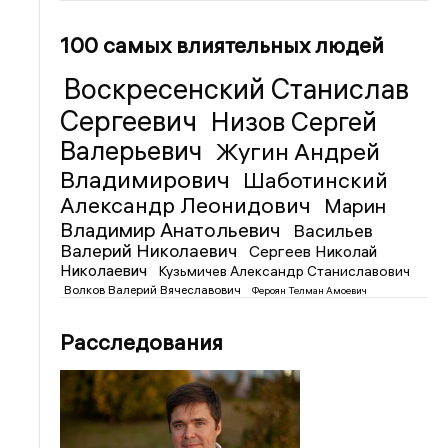
100 самых влиятельных людей
Воскресенский Станислав
Сергеевич
Низов Сергей
Валерьевич
Жугин Андрей
Владимирович
Шаботинский
Александр Леонидович
Марин
Владимир Анатольевич
Васильев
Валерий Николаевич
Сергеев Николай
Николаевич
Кузьмичев Александр Станиславович
Волков Валерий Вячеславович
Фероян Телман Амоевич
Расследования