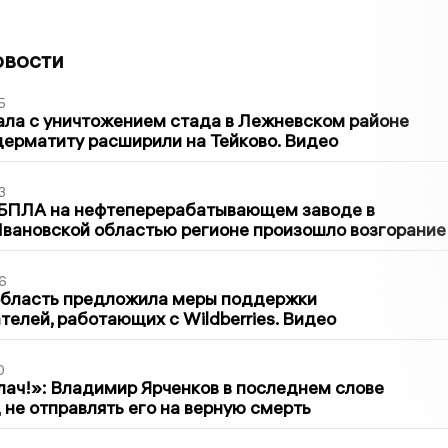
овости
5
ла с уничтожением стада в Лежневском районе
дерматиту расширили на Тейково. Видео
3
 БПЛА на нефтеперерабатывающем заводе в
вановской областью регионе произошло возгорание
6
область предложила меры поддержки
елей, работающих с Wildberries. Видео
0
лач!»: Владимир Ярченков в последнем слове
 не отправлять его на верную смерть