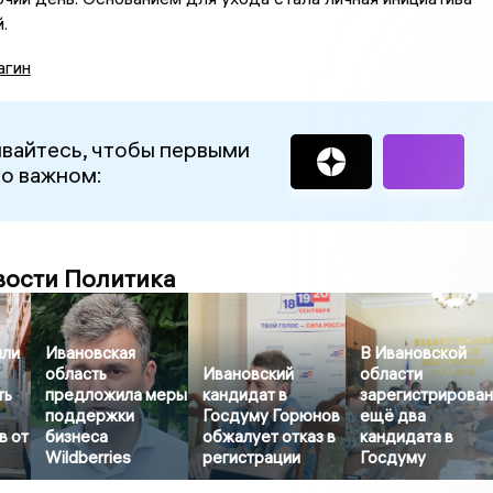
.
агин
вайтесь, чтобы первыми
 о важном:
вости Политика
или
Ивановская
В Ивановской
область
Ивановский
области
ть
предложила меры
кандидат в
зарегистрирова
поддержки
Госдуму Горюнов
ещё два
в от
бизнеса
обжалует отказ в
кандидата в
Wildberries
регистрации
Госдуму