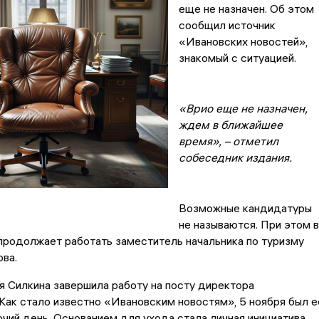
еще не назначен. Об этом
сообщил источник
«Ивановских новостей»,
знакомый с ситуацией.
«Врио еще не назначен,
ждем в ближайшее
время», – отметил
собеседник издания.
Возможные кандидатуры
не называются. При этом в
продолжает работать заместитель начальника по туризму
ова.
йя Силкина завершила работу на посту директора
Как стало известно «Ивановским новостям», 5 ноября был е
чий день. Основанием для ухода стала личная инициатива