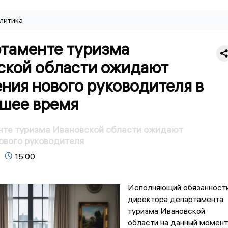
литика
ртаменте туризма
ской области ожидают
ния нового руководителя в
шее время
нте туризма Ивановской области ожидают
ового руководителя
15:00
Исполняющий обязанност
директора департамента
туризма Ивановской
области на данный момент