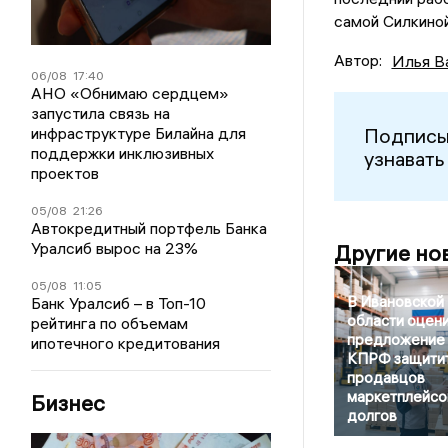
самой Силкиной
Автор:
Илья В
06/08
17:40
АНО «Обнимаю сердцем»
запустила связь на
инфраструктуре Билайна для
Подписы
поддержки инклюзивных
узнавать
проектов
05/08
21:26
Автокредитный портфель Банка
Уралсиб вырос на 23%
Другие но
05/08
11:05
В Ивановской
Банк Уралсиб – в Топ-10
области оцен
рейтинга по объемам
предложение
ипотечного кредитования
КПРФ защити
продавцов
маркетплейсо
Бизнес
долгов