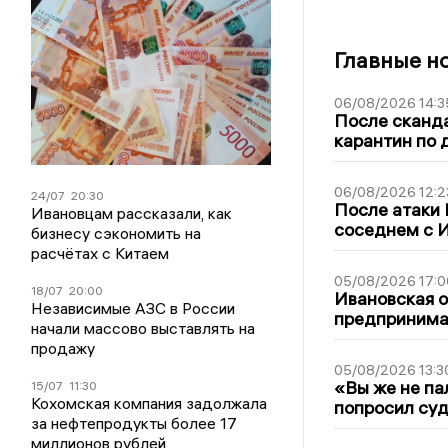
Главные н
06/08/2026 14:3
После сканда
карантин по 
06/08/2026 12:2
24/07
20:30
После атаки
Ивановцам рассказали, как
соседнем с И
бизнесу сэкономить на
расчётах с Китаем
05/08/2026 17:0
18/07
20:00
Ивановская 
Независимые АЗС в России
предпринимат
начали массово выставлять на
продажу
05/08/2026 13:3
«Вы же не па
15/07
11:30
Кохомская компания задолжала
попросил суд
за нефтепродукты более 17
миллионов рублей