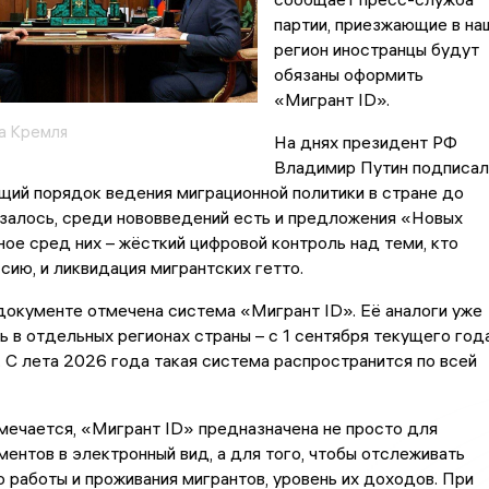
партии, приезжающие в на
регион иностранцы будут
обязаны оформить
«Мигрант ID».
а Кремля
На днях президент РФ
Владимир Путин подписал
щий порядок ведения миграционной политики в стране до
залось, среди нововведений есть и предложения «Новых
ое сред них – жёсткий цифровой контроль над теми, кто
сию, и ликвидация мигрантских гетто.
 документе отмечена система «Мигрант ID». Её аналоги уже
ь в отдельных регионах страны – с 1 сентября текущего год
 С лета 2026 года такая система распространится по всей
мечается, «Мигрант ID» предназначена не просто для
ентов в электронный вид, а для того, чтобы отслеживать
 работы и проживания мигрантов, уровень их доходов. При