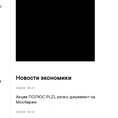
ш
Новости экономики
а
06/08
18:41
Акции ПОЛЮС PLZL резко дешевеют на
Мосбирже
06/08
18:41