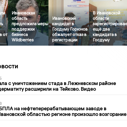
или
Ивановская
В Ивановской
область
Ивановский
области
ть
предложила меры
кандидат в
зарегистрирова
поддержки
Госдуму Горюнов
ещё два
в от
бизнеса
обжалует отказ в
кандидата в
Wildberries
регистрации
Госдуму
овости
5
ла с уничтожением стада в Лежневском районе
дерматиту расширили на Тейково. Видео
3
 БПЛА на нефтеперерабатывающем заводе в
вановской областью регионе произошло возгорание