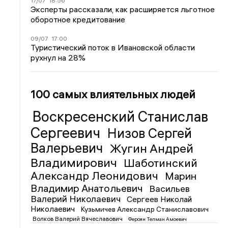
17/07
18:56
Эксперты рассказали, как расширяется льготное
оборотное кредитование
09/07
17:00
Туристический поток в Ивановской области
рухнул на 28%
100 самых влиятельных людей
Воскресенский Станислав
Сергеевич
Низов Сергей
Валерьевич
Жугин Андрей
Владимирович
Шаботинский
Александр Леонидович
Марин
Владимир Анатольевич
Васильев
Валерий Николаевич
Сергеев Николай
Николаевич
Кузьмичев Александр Станиславович
Волков Валерий Вячеславович
Фероян Телман Амоевич