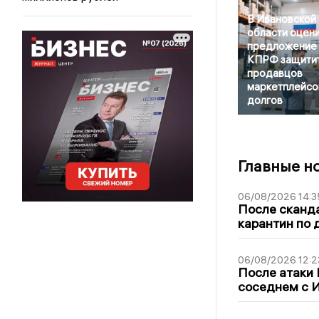
В Ивановской
области оцен
предложение
КПРФ защити
продавцов
маркетплейсо
долгов
Главные н
06/08/2026 14:3
После сканда
карантин по 
06/08/2026 12:2
После атаки
соседнем с И