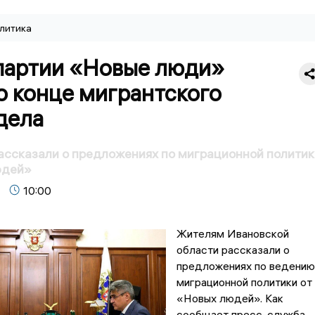
литика
партии «Новые люди»
о конце мигрантского
дела
ссказали о предложениях по миграционной политик
юдей»
10:00
Жителям Ивановской
области рассказали о
предложениях по ведению
миграционной политики от
«Новых людей». Как
сообщает пресс-служба