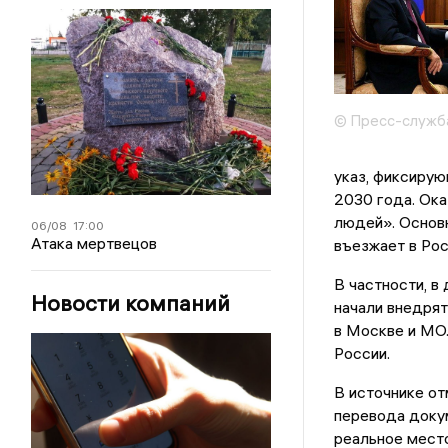
© Пресс-служб
указ, фиксирую
2030 года. Ока
людей». Основн
06/08
17:00
Атака мертвецов
въезжает в Рос
В частности, в
Новости компаний
начали внедрят
в Москве и МО.
России.
В источнике от
перевода докум
реальное место