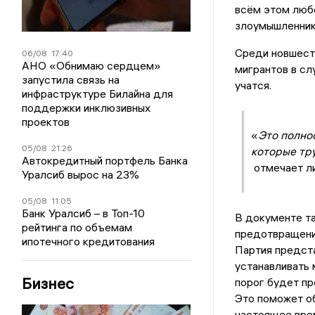
всём этом люб
злоумышленник
Среди новшест
06/08
17:40
АНО «Обнимаю сердцем»
мигрантов в сл
запустила связь на
учатся.
инфраструктуре Билайна для
поддержки инклюзивных
проектов
«
Это полно
05/08
21:26
которые тру
Автокредитный портфель Банка
отмечает ли
Уралсиб вырос на 23%
05/08
11:05
Банк Уралсиб – в Топ-10
В документе та
рейтинга по объемам
предотвращение
ипотечного кредитования
Партия предста
устанавливать 
Бизнес
порог будет пр
Это поможет об
настоящее врем