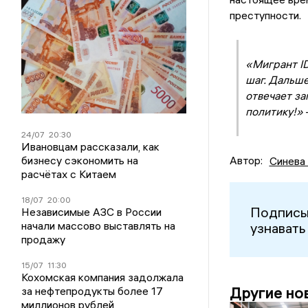
преступности.
«Мигрант ID
шаг. Дальше
отвечает з
политику!»
24/07
20:30
Ивановцам рассказали, как
бизнесу сэкономить на
Автор:
Синева
расчётах с Китаем
18/07
20:00
Подписы
Независимые АЗС в России
начали массово выставлять на
узнавать
продажу
15/07
11:30
Кохомская компания задолжала
Другие но
за нефтепродукты более 17
миллионов рублей