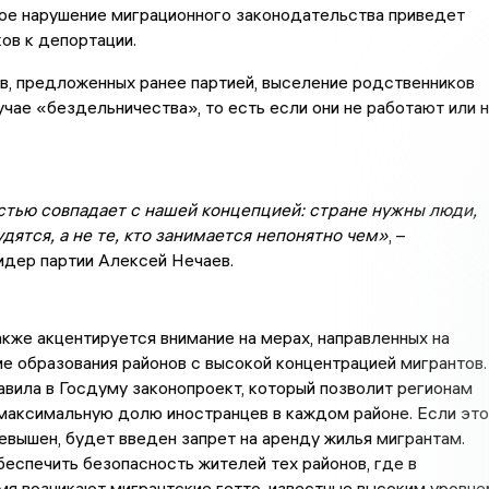
ое нарушение миграционного законодательства приведет
ов к депортации.
в, предложенных ранее партией, выселение родственников
учае «бездельничества», то есть если они не работают или 
стью совпадает с нашей концепцией: стране нужны люди,
дятся, а не те, кто занимается непонятно чем»
, –
дер партии Алексей Нечаев.
кже акцентируется внимание на мерах, направленных на
 образования районов с высокой концентрацией мигрантов.
вила в Госдуму законопроект, который позволит регионам
максимальную долю иностранцев в каждом районе. Если это
евышен, будет введен запрет на аренду жилья мигрантам.
еспечить безопасность жителей тех районов, где в
я возникают мигрантские гетто, известные высоким уровне