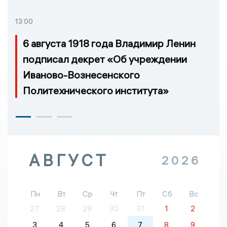
13:00
6 августа 1918 года Владимир Ленин
подписал декрет «Об учреждении
Иваново-Вознесенского
Политехнического института»
АВГУСТ
2026
Пн
Вт
Ср
Чт
Пт
Сб
Вс
27
28
29
30
31
1
2
3
4
5
6
7
8
9