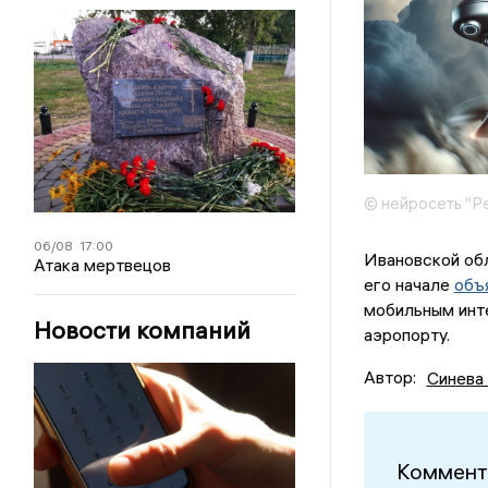
© нейросеть "Р
06/08
17:00
Ивановской об
Атака мертвецов
его начале
объ
мобильным инт
Новости компаний
аэропорту.
Автор:
Синева
Коммент