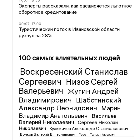
17/07
18:56
Эксперты рассказали, как расширяется льготное
оборотное кредитование
09/07
17:00
Туристический поток в Ивановской области
рухнул на 28%
100 самых влиятельных людей
Воскресенский Станислав
Сергеевич
Низов Сергей
Валерьевич
Жугин Андрей
Владимирович
Шаботинский
Александр Леонидович
Марин
Владимир Анатольевич
Васильев
Валерий Николаевич
Сергеев Николай
Николаевич
Кузьмичев Александр Станиславович
Волков Валерий Вячеславович
Фероян Телман Амоевич