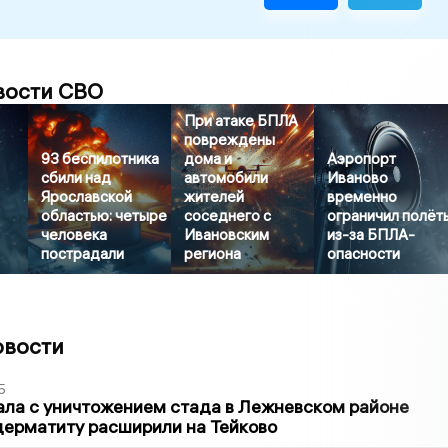
вости СВО
При атаке БПЛА
повреждены
93 беспилотника
дома и
Аэропорт
сбили над
автомобили
Иваново
Ярославской
жителей
временно
областью: четыре
соседнего с
ограничил полёт
человека
Ивановским
из-за БПЛА-
пострадали
региона
опасности
овости
5
ла с уничтожением стада в Лежневском районе
дерматиту расширили на Тейково