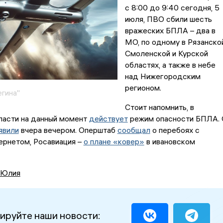
с 8:00 до 9:40 сегодня, 5
июля, ПВО сбили шесть
вражеских БПЛА – два в
МО, по одному в Рязанской
Смоленской и Курской
областях, а также в небе
над Нижегородским
регионом.
егина"
Стоит напомнить, в
ласти на данный момент
действует
режим опасности БПЛА. 
явили
вчера вечером. Оперштаб
сообщал
о перебоях с
ернетом, Росавиация –
о плане «ковер»
в ивановском
 Юлия
ируйте наши новости: