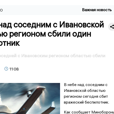
Важная новость
ВО
над соседним с Ивановской
ью регионом сбили один
отник
оседней с Ивановским регионом областью сбили
11:08
В небе над соседним с
Ивановской областью
регионом сегодня сбит
вражеский беспилотник.
Как сообщает Минобороны