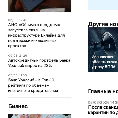
06/08
17:40
Другие но
АНО «Обнимаю сердцем»
запустила связь на
инфраструктуре Билайна для
поддержки инклюзивных
проектов
05/08
21:26
Ивановская
Автокредитный портфель Банка
область сняла
Уралсиб вырос на 23%
угрозу БПЛА
05/08
11:05
Банк Уралсиб – в Топ-10
рейтинга по объемам
Главные н
ипотечного кредитования
06/08/2026 14:3
Бизнес
После сканда
карантин по 