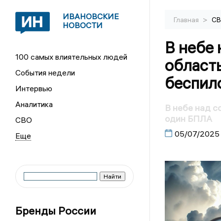
ИВАНОВСКИЕ
>
Главная
С
НОВОСТИ
В небе 
100 самых влиятельных людей
област
События недели
беспил
Интервью
Аналитика
В небе над с
один БПЛА
СВО
05/07/2025
Бренды России