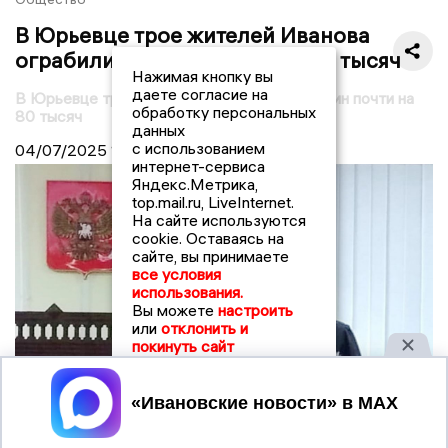
В Юрьевце трое жителей Иванова
ограбили магазин почти на 80 тысяч
Нажимая кнопку вы
даете согласие на
В Юрьевце трое ивановцев ограбили магазин почти на
обработку персональных
80 тысяч
данных
с использованием
04/07/2025
13:00
интернет-сервиса
Яндекс.Метрика,
top.mail.ru, LiveInternet.
На сайте используются
cookie. Оставаясь на
сайте, вы принимаете
все условия
использования.
Вы можете
настроить
или
отклонить и
покинуть сайт
Принять