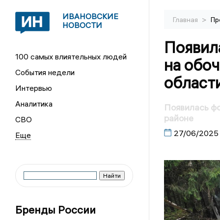
ИВАНОВСКИЕ
>
Главная
Пр
НОВОСТИ
Появил
100 самых влиятельных людей
на обоч
События недели
област
Интервью
Аналитика
Появилась фо
районе
СВО
27/06/2025
Бренды России