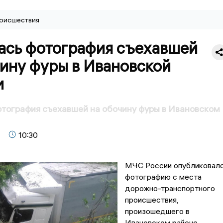
оисшествия
ась фотография съехавшей
ину фуры в Ивановской
и
тография съехавшей на обочину фуры в Ивановском
10:30
МЧС России опубликовал
фотографию с места
дорожно-транспортного
происшествия,
произошедшего в
Ивановском районе.