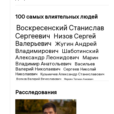
100 самых влиятельных людей
Воскресенский Станислав
Сергеевич
Низов Сергей
Валерьевич
Жугин Андрей
Владимирович
Шаботинский
Александр Леонидович
Марин
Владимир Анатольевич
Васильев
Валерий Николаевич
Сергеев Николай
Николаевич
Кузьмичев Александр Станиславович
Волков Валерий Вячеславович
Фероян Телман Амоевич
Расследования