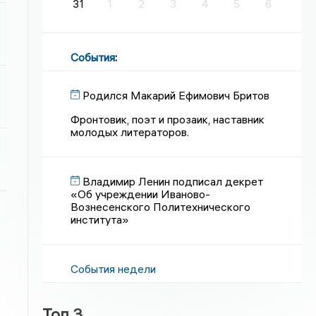
31
1
2
3
4
5
6
События
:
Родился Макарий Ефимович Бритов
Фронтовик, поэт и прозаик, наставник
молодых литераторов.
Владимир Ленин подписал декрет
«Об учреждении Иваново-
Вознесенского Политехнического
института»
События недели
Топ 3