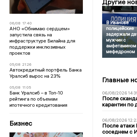
Другие но
В Иванове
06/08
17:40
АНО «Обнимаю сердцем»
полицейские
задержали дв
запустила связь на
мужчин с
инфраструктуре Билайна для
амфетамином 
поддержки инклюзивных
мефедроном
проектов
05/08
21:26
Автокредитный портфель Банка
Уралсиб вырос на 23%
Главные н
05/08
11:05
Банк Уралсиб – в Топ-10
06/08/2026 14:3
После сканда
рейтинга по объемам
карантин по 
ипотечного кредитования
06/08/2026 12:2
Бизнес
После атаки
соседнем с И