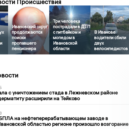
вости Происшествия
Три человека
Ивановский округ:
пострадали в ДТП
ух
продолжаются
с питбайком и
В Иванове
поиски
мопедом в
водители сбили
и
пропавшего
Ивановской
двух
пенсионера
области
велосипедистов
овости
5
ла с уничтожением стада в Лежневском районе
дерматиту расширили на Тейково
3
 БПЛА на нефтеперерабатывающем заводе в
вановской областью регионе произошло возгорание