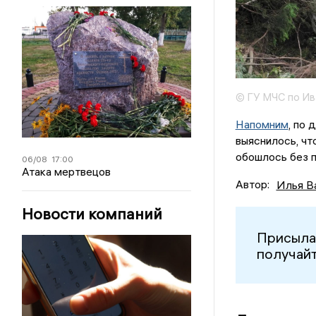
© ГУ МЧС по Ив
Напомним
, по
выяснилось, чт
обошлось без 
06/08
17:00
Атака мертвецов
Автор:
Илья В
Новости компаний
Присыла
получайт