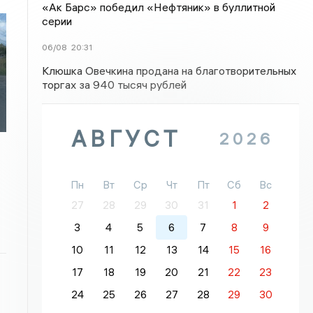
«Ак Барс» победил «Нефтяник» в буллитной
серии
06/08
20:31
Клюшка Овечкина продана на благотворительных
торгах за 940 тысяч рублей
АВГУСТ
2026
Пн
Вт
Ср
Чт
Пт
Сб
Вс
27
28
29
30
31
1
2
3
4
5
6
7
8
9
10
11
12
13
14
15
16
17
18
19
20
21
22
23
24
25
26
27
28
29
30