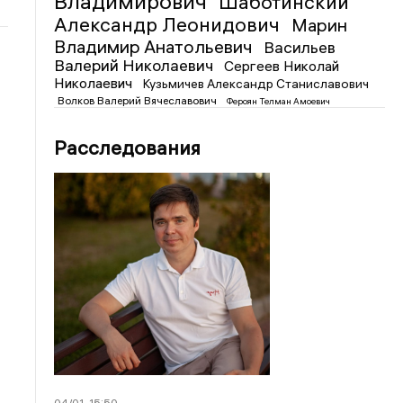
Владимирович
Шаботинский
Александр Леонидович
Марин
Владимир Анатольевич
Васильев
Валерий Николаевич
Сергеев Николай
Николаевич
Кузьмичев Александр Станиславович
Волков Валерий Вячеславович
Фероян Телман Амоевич
Расследования
04/01
15:50