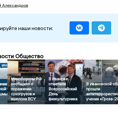
й Александров
ируйте наши новости:
вости Общество
Минобороны РФ
В Иванове
ании
сообщило о
отметили
В Ивановской об
ной
поражении
Всероссийский
прошли
ешмы
сухогрузов и
День
антитеррористи
эшелона ВСУ
физкультурника
учения «Гроза-