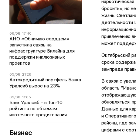
наркотическая 
бросить», но н
жизнь. Светлан
деятельности 
информационной
06/08
17:40
привлечению вн
АНО «Обнимаю сердцем»
может поддерж
запустила связь на
инфраструктуре Билайна для
Октябрьский р
поддержки инклюзивных
срока содержан
проектов
зампреда прави
05/08
21:26
Автокредитный портфель Банка
В связи с увел
Уралсиб вырос на 23%
область "Иван
отображающую 
05/08
11:05
обновляться, п
Банк Уралсиб – в Топ-10
рейтинга по объемам
Данные для ка
ипотечного кредитования
и Оперативног
районы, где за
цифрами с соо
Бизнес