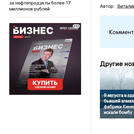
за нефтепродукты более 17
Автор:
Витали
миллионов рублей
Коммент
Другие но
8 августа в зд
бывшей алмаз
фабрики Кин
искали бомбу