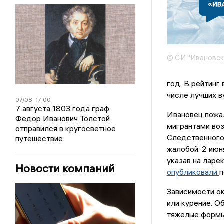
© СИ "Ивановск
год. В рейтинг 
числе лучших 
07/08
17:00
7 августа 1803 года граф
Ивановец пожал
Федор Иванович Толстой
мигрантами воз
отправился в кругосветное
Следственного
путешествие
жалобой. 2 июн
указав на ларе
Новости компаний
опубликовали
п
Зависимости ок
или курение. О
тяжелые формы.