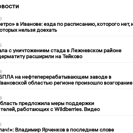
овости
0
тро» в Иванове: езда по расписанию, которого нет, 
которых нельзя доехать
5
ла с уничтожением стада в Лежневском районе
дерматиту расширили на Тейково
3
 БПЛА на нефтеперерабатывающем заводе в
вановской областью регионе произошло возгорание
6
область предложила меры поддержки
елей, работающих с Wildberries. Видео
0
лач!»: Владимир Ярченков в последнем слове