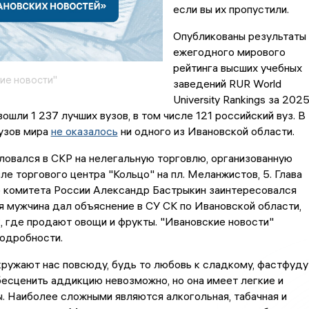
если вы их пропустили.
Опубликованы результаты
ежегодного мирового
рейтинга высших учебных
ие новости"
заведений RUR World
University Rankings за 202
вошли 1 237 лучших вузов, в том числе 121 российский вуз. В
вузов мира
не оказалось
ни одного из Ивановской области.
овался в СКР на нелегальную торговлю, организованную
ле торгового центра "Кольцо" на пл. Меланжистов, 5. Глава
 комитета России Александр Бастрыкин заинтересовался
я мужчина дал объяснение в СУ СК по Ивановской области,
к, где продают овощи и фрукты. "Ивановские новости"
одробности.
ружают нас повсюду, будь то любовь к сладкому, фастфуду
бесценить аддикцию невозможно, но она имеет легкие и
 Наиболее сложными являются алкогольная, табачная и