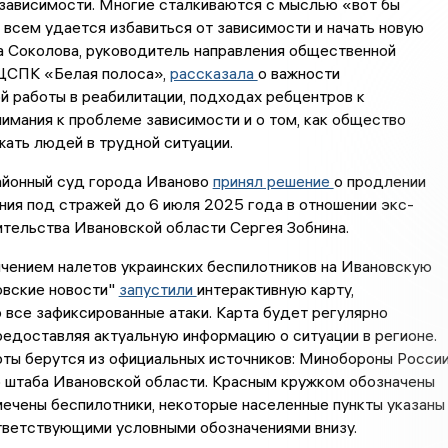
зависимости. Многие сталкиваются с мыслью «вот бы
е всем удается избавиться от зависимости и начать новую
а Соколова, руководитель направления общественной
ЦСПК «Белая полоса»,
рассказала
о важности
 работы в реабилитации, подходах ребцентров к
имания к проблеме зависимости и о том, как общество
ать людей в трудной ситуации.
айонный суд города Иваново
принял решение
о продлении
ия под стражей до 6 июля 2025 года в отношении экс-
тельства Ивановской области Сергея Зобнина.
ичением налетов украинских беспилотников на Ивановскую
овские новости"
запустили
интерактивную карту,
все зафиксированные атаки. Карта будет регулярно
редоставляя актуальную информацию о ситуации в регионе.
рты берутся из официальных источников: Минобороны Росси
о штаба Ивановской области. Красным кружком обозначены
мечены беспилотники, некоторые населенные пункты указаны
тветствующими условными обозначениями внизу.