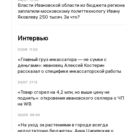
Власти Ивановской области из бюджета региона
заплатили московскому политтехнологу Ивану
Яковлеву 250 тысяч. За что?
Интервью
01/08
11:00
«Главный груз инкассатора — не сумки с
деньгами»: ивановец Алексей Костерин
рассказал о специфике инкассаторской работы
20/07
21:12
«Товар сгорел на 4,2 млн, но выше цену не
поднять»: откровения ивановского селлера о ЧП
на WB
30/05
09:00
«На уход за растениями в городе всегда
недостаточно бюджета»: Анна Царевская о