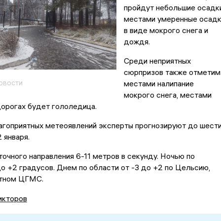
пройдут небольшие осадки
местами умеренные осад
в виде мокрого снега и
дождя.
Среди неприятных
сюрпризов также отметим
овости
местами налипание
мокрого снега, местами
дорогах будет гололедица.
агоприятных метеоявлений эксперты прогнозируют до шест
 января.
очного направления 6-11 метров в секунду. Ночью по
до +2 градусов. Днем по области от -3 до +2 по Цельсию,
стном ЦГМС.
икторов