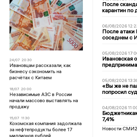
После сканда
карантин по 
06/08/2026 12:2
После атаки
соседнем с И
05/08/2026 17:0
Ивановская 
24/07
20:30
предпринимат
Ивановцам рассказали, как
бизнесу сэкономить на
расчётах с Китаем
05/08/2026 13:3
«Вы же не па
18/07
20:00
попросил суд
Независимые АЗС в России
начали массово выставлять на
продажу
04/08/2026 11:0
Бюджетникам
15/07
11:30
7,4%
Кохомская компания задолжала
Новости СМИ
за нефтепродукты более 17
миллионов рублей