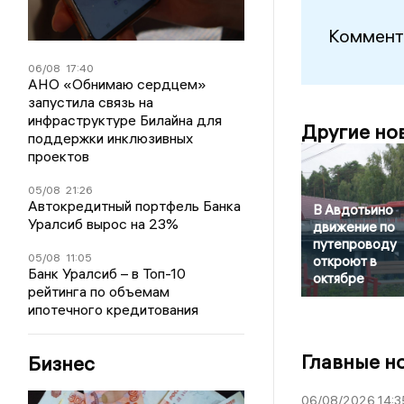
Коммент
06/08
17:40
АНО «Обнимаю сердцем»
запустила связь на
инфраструктуре Билайна для
Другие но
поддержки инклюзивных
проектов
05/08
21:26
Автокредитный портфель Банка
В Авдотьино
Уралсиб вырос на 23%
движение по
путепроводу
05/08
11:05
откроют в
Банк Уралсиб – в Топ-10
октябре
рейтинга по объемам
ипотечного кредитования
Главные н
Бизнес
06/08/2026 14:3