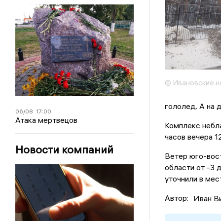
© Ивановские н
гололед. А на 
06/08
17:00
Атака мертвецов
Комплекс небл
часов вечера 12
Новости компаний
Ветер юго-вост
области от -3 
уточнили в ме
Автор:
Иван В