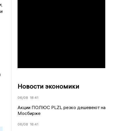
,
ки
и
Новости экономики
06/08
18:41
Акции ПОЛЮС PLZL резко дешевеют на
Мосбирже
06/08
18:41