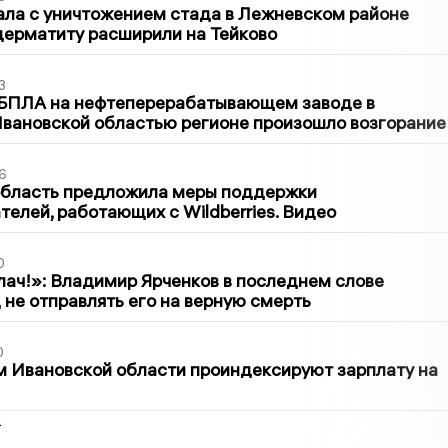
ла с уничтожением стада в Лежневском районе
дерматиту расширили на Тейково
3
 БПЛА на нефтеперерабатывающем заводе в
вановской областью регионе произошло возгорание
6
область предложила меры поддержки
елей, работающих с Wildberries. Видео
0
лач!»: Владимир Ярченков в последнем слове
 не отправлять его на верную смерть
0
 Ивановской области проиндексируют зарплату на
2