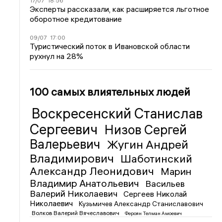
17/07
18:56
Эксперты рассказали, как расширяется льготное
оборотное кредитование
09/07
17:00
Туристический поток в Ивановской области
рухнул на 28%
100 самых влиятельных людей
Воскресенский Станислав
Сергеевич
Низов Сергей
Валерьевич
Жугин Андрей
Владимирович
Шаботинский
Александр Леонидович
Марин
Владимир Анатольевич
Васильев
Валерий Николаевич
Сергеев Николай
Николаевич
Кузьмичев Александр Станиславович
Волков Валерий Вячеславович
Фероян Телман Амоевич