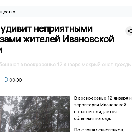
щество
 удивит неприятными
зами жителей Ивановской
и
ещают в воскресенье 12 января мокрый снег, дождь
00:30
В воскресенье 12 января н
территории Ивановской
области ожидается
облачная погода.
По словам синоптиков,