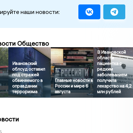
ируйте наши новости:
вости Общество
В Ивановской
области
Ивановский
пациентка с
облсуд оставил
редким
под стражей
заболеванием
обвиняемого в
Главные новости в
получила
оправдании
России и мире 6
лекарство на 4,2
терроризма
августа
млн рублей
овости
5