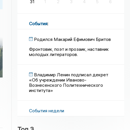
31
1
2
3
4
5
6
События
:
Родился Макарий Ефимович Бритов
Фронтовик, поэт и прозаик, наставник
молодых литераторов.
Владимир Ленин подписал декрет
«Об учреждении Иваново-
Вознесенского Политехнического
института»
События недели
Топ 3