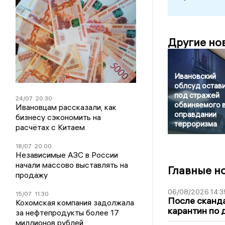
Другие но
Ивановский
облсуд остав
под стражей
24/07
20:30
обвиняемого 
Ивановцам рассказали, как
оправдании
бизнесу сэкономить на
терроризма
расчётах с Китаем
18/07
20:00
Независимые АЗС в России
начали массово выставлять на
Главные н
продажу
06/08/2026 14:3
15/07
11:30
После сканда
Кохомская компания задолжала
карантин по 
за нефтепродукты более 17
миллионов рублей