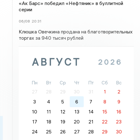
«Ак Барс» победил «Нефтяник» в буллитной
серии
06/08
20:31
Клюшка Овечкина продана на благотворительных
торгах за 940 тысяч рублей
АВГУСТ
2026
Пн
Вт
Ср
Чт
Пт
Сб
Вс
27
28
29
30
31
1
2
3
4
5
6
7
8
9
10
11
12
13
14
15
16
17
18
19
20
21
22
23
24
25
26
27
28
29
30