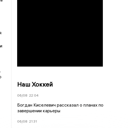
я
и
,
о
Наш Хоккей
06/08
22:04
Богдан Киселевич рассказал о планах по
завершении карьеры
06/08
21:31