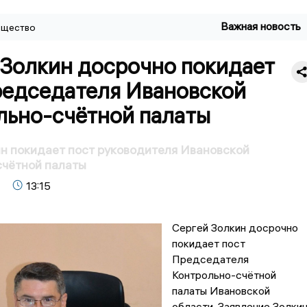
Важная новость
щество
 Золкин досрочно покидает
редседателя Ивановской
льно-счётной палаты
н покидает пост руководителя Ивановской
счётной палаты
13:15
Сергей Золкин досрочно
покидает пост
Председателя
Контрольно-счётной
палаты Ивановской
области. Заявление Золки