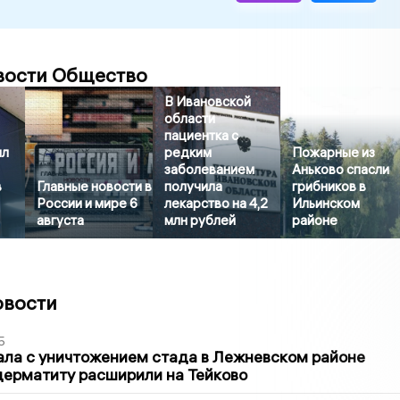
вости Общество
В Ивановской
области
пациентка с
ил
редким
Пожарные из
заболеванием
Аньково спасли
в
Главные новости в
получила
грибников в
России и мире 6
лекарство на 4,2
Ильинском
августа
млн рублей
районе
овости
5
ла с уничтожением стада в Лежневском районе
дерматиту расширили на Тейково