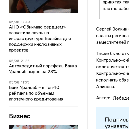
принятия та
плотно раб
06/08
17:40
АНО «Обнимаю сердцем»
Сергей Золкин 
запустила связь на
палаты региона
инфраструктуре Билайна для
заместителей г
поддержки инклюзивных
проектов
Также было от
Контрольно-счё
05/08
21:26
Автокредитный портфель Банка
осложняется те
Уралсиб вырос на 23%
Контрольно-счё
исполнять обя
05/08
11:05
Алисова.
Банк Уралсиб – в Топ-10
рейтинга по объемам
Автор:
Лебеде
ипотечного кредитования
Бизнес
Подписы
узнавать