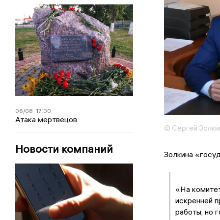
06/08
17:00
Атака мертвецов
© Сергей Золки
Новости компаний
Золкина «госу
«На комитет
искренней п
работы, но 