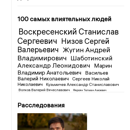
100 самых влиятельных людей
Воскресенский Станислав
Сергеевич
Низов Сергей
Валерьевич
Жугин Андрей
Владимирович
Шаботинский
Александр Леонидович
Марин
Владимир Анатольевич
Васильев
Валерий Николаевич
Сергеев Николай
Николаевич
Кузьмичев Александр Станиславович
Волков Валерий Вячеславович
Фероян Телман Амоевич
Расследования