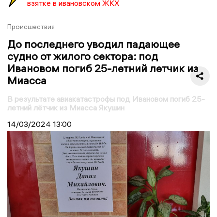
взятке в ивановском ЖКХ
Происшествия
До последнего уводил падающее
судно от жилого сектора: под
Ивановом погиб 25-летний летчик из
Миасса
В результате авиакатастрофы под Ивановом погиб 25-
летний лётчик из Миасса Якушин
14/03/2024
13:00