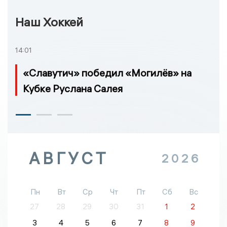
Наш Хоккей
14:01
«Славутич» победил «Могилёв» на
Кубке Руслана Салея
АВГУСТ
2026
Пн
Вт
Ср
Чт
Пт
Сб
Вс
27
28
29
30
31
1
2
3
4
5
6
7
8
9