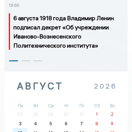
13:00
6 августа 1918 года Владимир Ленин
подписал декрет «Об учреждении
Иваново-Вознесенского
Политехнического института»
АВГУСТ
2026
Пн
Вт
Ср
Чт
Пт
Сб
Вс
27
28
29
30
31
1
2
3
4
5
6
7
8
9