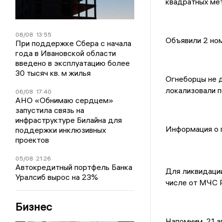
квадратных мет
08/08
13:55
Объявили 2 но
При поддержке Сбера с начала
года в Ивановской области
введено в эксплуатацию более
30 тысяч кв. м жилья
Огнеборцы не д
локализовали п
06/08
17:40
АНО «Обнимаю сердцем»
запустила связь на
инфраструктуре Билайна для
Информация о п
поддержки инклюзивных
проектов
05/08
21:26
⠀
Автокредитный портфель Банка
Для ликвидации
Уралсиб вырос на 23%
числе от МЧС Р
Бизнес
Напомним, 21 