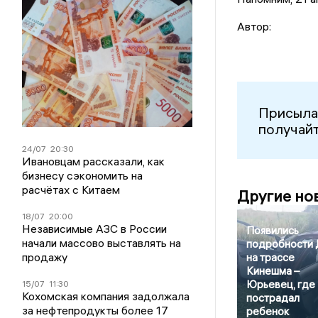
Автор:
Присыла
получайт
24/07
20:30
Ивановцам рассказали, как
бизнесу сэкономить на
расчётах с Китаем
Другие но
18/07
20:00
Независимые АЗС в России
Появились
начали массово выставлять на
подробности
продажу
на трассе
Кинешма –
Юрьевец, где
15/07
11:30
Кохомская компания задолжала
пострадал
за нефтепродукты более 17
ребенок