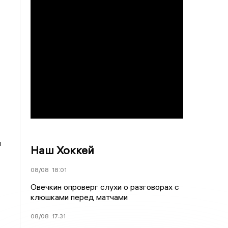
и
Наш Хоккей
08/08
18:01
Овечкин опроверг слухи о разговорах с
клюшками перед матчами
08/08
17:31