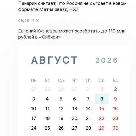
Панарин считает, что Россия не сыграет в новом
формате Матча звезд НХЛ
08/08
17:01
Евгений Кузнецов может заработать до 119 млн
рублей в «Сибири»
АВГУСТ
2026
Пн
Вт
Ср
Чт
Пт
Сб
Вс
27
28
29
30
31
1
2
3
4
5
6
7
8
9
10
11
12
13
14
15
16
17
18
19
20
21
22
23
24
25
26
27
28
29
30