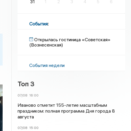
31
1
2
3
4
5
6
События
:
Открылась гостиница «Советская»
(Вознесенская)
События недели
Топ 3
07/08
16:00
Иваново отметит 155-летие масштабным
праздником: полная программа Дня города 8
августа
07/08
15:00