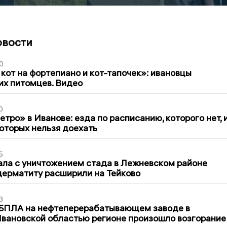
овости
0
 кот на фортепиано и кот-тапочек»: ивановцы
их питомцев. Видео
0
тро» в Иванове: езда по расписанию, которого нет, 
которых нельзя доехать
5
ла с уничтожением стада в Лежневском районе
дерматиту расширили на Тейково
3
 БПЛА на нефтеперерабатывающем заводе в
вановской областью регионе произошло возгорание