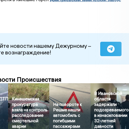
йте новости нашему Дежурному –
е вознаграждение!
вости Происшествия
В Ивановской
 ДТП
Кинешемская
области
прокуратура
На повороте к
задержали
взяла на контроль
Решме нашли
подозреваемого
расследование
автомобиль с
в изнасиловании
смертельной
погибшими
32-летней
аварии
пассажирами
давности