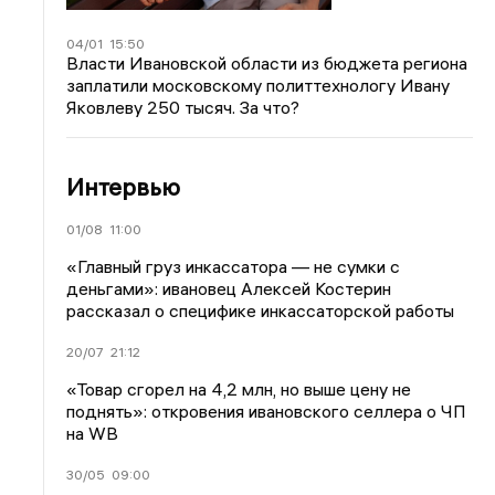
04/01
15:50
Власти Ивановской области из бюджета региона
заплатили московскому политтехнологу Ивану
Яковлеву 250 тысяч. За что?
Интервью
01/08
11:00
«Главный груз инкассатора — не сумки с
деньгами»: ивановец Алексей Костерин
рассказал о специфике инкассаторской работы
20/07
21:12
«Товар сгорел на 4,2 млн, но выше цену не
поднять»: откровения ивановского селлера о ЧП
на WB
30/05
09:00