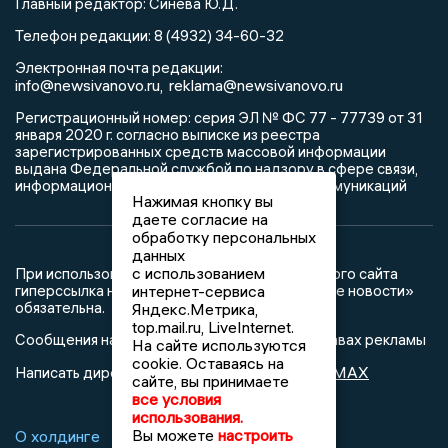
Главный редактор: Синева Ю.Д.
Телефон редакции: 8 (4932) 34-60-32
Электронная почта редакции:
info@newsivanovo.ru,
reklama@newsivanovo.ru
Регистрационный номер: серия ЭЛ № ФС 77 - 77739 от 31
января 2020 г. согласно выписке из реестра
зарегистрированных средств массовой информации
выдана Федеральной службой по надзору в сфере связи,
информационных технологий и массовых коммуникаций
Нажимая кнопку вы
даете согласие на
обработку персональных
данных
с использованием
При использовании любого материала с данного сайта
интернет-сервиса
гиперссылка на Сетевое издание «Ивановские новости»
обязательна.
Яндекс.Метрика,
top.mail.ru, LiveInternet.
Сообщения на сером фоне размещены на правах рекламы
На сайте используются
cookie. Оставаясь на
@mazov
MAX
Написать директору в телеграм
или
сайте, вы принимаете
все условия
использования.
Вы можете
настроить
О холдинге
Вакансии
Реклама