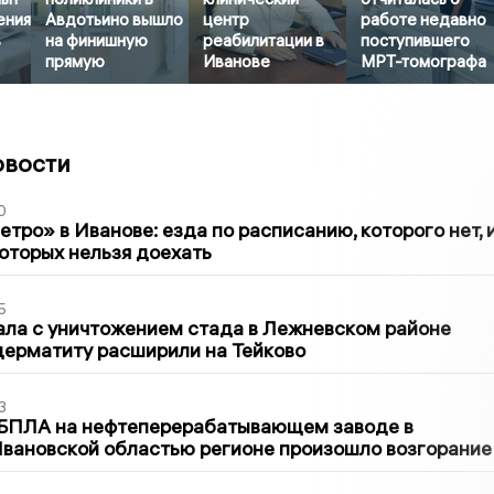
ения
Авдотьино вышло
центр
работе недавно
в
на финишную
реабилитации в
поступившего
прямую
Иванове
МРТ-томографа
овости
0
тро» в Иванове: езда по расписанию, которого нет, 
которых нельзя доехать
5
ла с уничтожением стада в Лежневском районе
дерматиту расширили на Тейково
3
 БПЛА на нефтеперерабатывающем заводе в
вановской областью регионе произошло возгорание