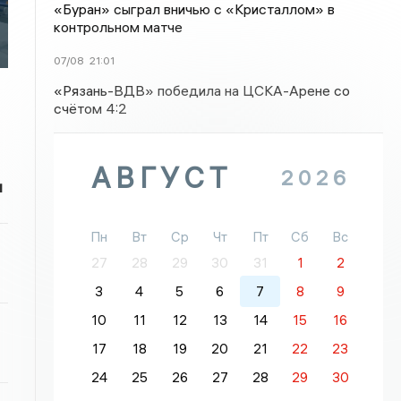
«Буран» сыграл вничью с «Кристаллом» в
контрольном матче
07/08
21:01
«Рязань-ВДВ» победила на ЦСКА-Арене со
счётом 4:2
АВГУСТ
2026
и
Пн
Вт
Ср
Чт
Пт
Сб
Вс
27
28
29
30
31
1
2
3
4
5
6
7
8
9
10
11
12
13
14
15
16
17
18
19
20
21
22
23
24
25
26
27
28
29
30