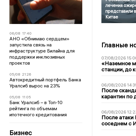
лечения ожир
представили 
Китае
06/08
17:40
АНО «Обнимаю сердцем»
Главные н
запустила связь на
инфраструктуре Билайна для
поддержки инклюзивных
07/08/2026 15:0
проектов
«Наземное ме
станции, до 
05/08
21:26
Автокредитный портфель Банка
06/08/2026 14:3
Уралсиб вырос на 23%
После сканда
карантин по 
05/08
11:05
Банк Уралсиб – в Топ-10
рейтинга по объемам
06/08/2026 12:2
ипотечного кредитования
После атаки
соседнем с И
Бизнес