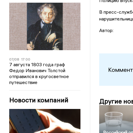
Полицию впуск
В пресс-служб
нарушительниц
Автор:
07/08
17:00
7 августа 1803 года граф
Коммент
Федор Иванович Толстой
отправился в кругосветное
путешествие
Новости компаний
Другие но
Российский о