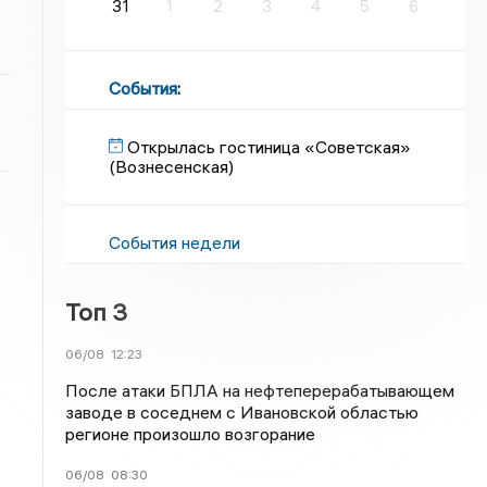
31
1
2
3
4
5
6
События
:
Открылась гостиница «Советская»
(Вознесенская)
События недели
Топ 3
06/08
12:23
После атаки БПЛА на нефтеперерабатывающем
заводе в соседнем с Ивановской областью
регионе произошло возгорание
06/08
08:30