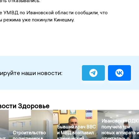
ать отказывались.
е УМВД по Ивановской области сообщили, что
ы режима уже покинули Кинешму.
ируйте наши новости:
вости Здоровье
Ивановская ОДК
Бывший врач ВВС
получила три
Строительство
и МВД возглавил
новых аппарата 
пыт
поликлиники в
клинический
отчиталась о