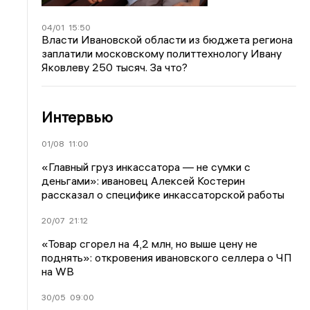
04/01
15:50
Власти Ивановской области из бюджета региона
заплатили московскому политтехнологу Ивану
Яковлеву 250 тысяч. За что?
Интервью
01/08
11:00
«Главный груз инкассатора — не сумки с
деньгами»: ивановец Алексей Костерин
рассказал о специфике инкассаторской работы
20/07
21:12
«Товар сгорел на 4,2 млн, но выше цену не
поднять»: откровения ивановского селлера о ЧП
на WB
30/05
09:00