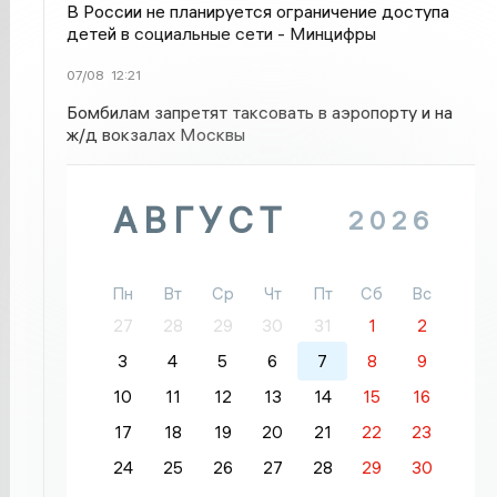
В России не планируется ограничение доступа
детей в социальные сети - Минцифры
07/08
12:21
Бомбилам запретят таксовать в аэропорту и на
ж/д вокзалах Москвы
АВГУСТ
2026
Пн
Вт
Ср
Чт
Пт
Сб
Вс
27
28
29
30
31
1
2
3
4
5
6
7
8
9
10
11
12
13
14
15
16
17
18
19
20
21
22
23
24
25
26
27
28
29
30