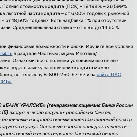
. Полная стоимость кредита (ПСК) – 18,198% – 26,599%
ка льготной части кредита – от 6,00% годовых, рыночной
 – от 18,50% годовых. Есть надбавка 1% при отсутствии
изни. Средневзвешенная ставка – от 6,96 до 14,50%
вои финансовые возможности и риски. Изучите все условия
lsib.ru
в разделе Частным лицам/ Ипотека/
ание. Ознакомиться с полными условиями ипотечных
акже подать заявку на получение кредита можно
 банка, по телефону 8-800-250-57-57 и на
сайте ПАО
СИБ»
 «БАНК УРАЛСИБ» (генеральная лицензия Банка России
.15)
входит в число ведущих российских банков,
 розничным и корпоративным клиентам широкий спектр
родуктов и услуг. Основные направления деятельности –
орпоративный и инвестиционно-банковский бизнес.