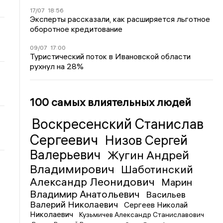
17/07
18:56
Эксперты рассказали, как расширяется льготное
оборотное кредитование
09/07
17:00
Туристический поток в Ивановской области
рухнул на 28%
100 самых влиятельных людей
Воскресенский Станислав
Сергеевич
Низов Сергей
Валерьевич
Жугин Андрей
Владимирович
Шаботинский
Александр Леонидович
Марин
Владимир Анатольевич
Васильев
Валерий Николаевич
Сергеев Николай
Николаевич
Кузьмичев Александр Станиславович