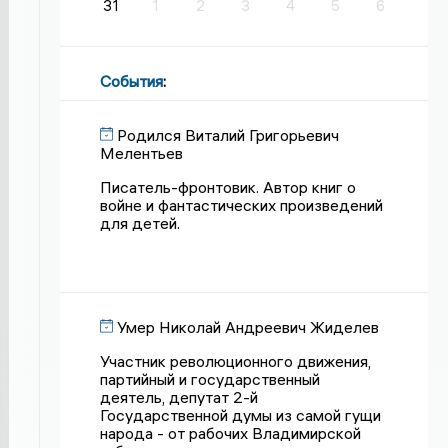
31
1
2
3
4
5
6
События
:
Родился Виталий Григорьевич
Мелентьев
Писатель-фронтовик. Автор книг о
войне и фантастических произведений
для детей.
Умер Николай Андреевич Жиделев
Участник революционного движения,
партийный и государственный
деятель, депутат 2-й
Государственной думы из самой гущи
народа - от рабочих Владимирской