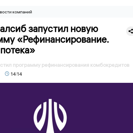
вости компаний
ралсиб запустил новую
мму «Рефинансирование.
потека»
устил программу рефинансирования комбокредитов
14:14