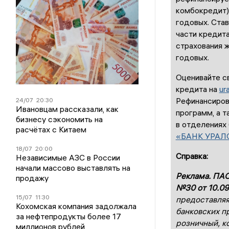
комбокредит)
годовых. Став
части кредита
страхования ж
годовых.
Оценивайте с
кредита на
ura
Рефинансиров
24/07
20:30
Ивановцам рассказали, как
программ, а т
бизнесу сэкономить на
в отделениях
расчётах с Китаем
«БАНК УРАЛ
18/07
20:00
Справка:
Независимые АЗС в России
начали массово выставлять на
Реклама. ПАО
продажу
№30 от 10.09
15/07
11:30
предоставляя
Кохомская компания задолжала
банковских п
за нефтепродукты более 17
розничный, к
миллионов рублей