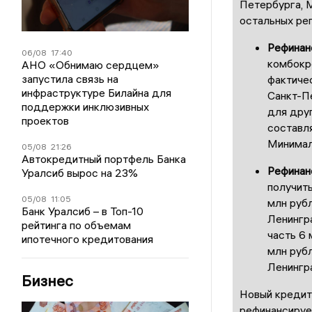
Петербурга, 
остальных рег
Рефинан
06/08
17:40
комбокр
АНО «Обнимаю сердцем»
запустила связь на
фактичес
инфраструктуре Билайна для
Санкт-П
поддержки инклюзивных
для друг
проектов
составл
Минималь
05/08
21:26
Автокредитный портфель Банка
Рефинан
Уралсиб вырос на 23%
получить
05/08
11:05
млн руб
Банк Уралсиб – в Топ-10
Ленингра
рейтинга по объемам
часть 6 
ипотечного кредитования
млн руб
Ленингра
Бизнес
Новый кредит 
рефинансируе