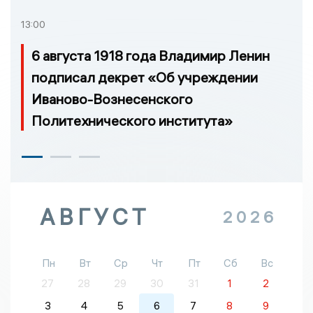
13:00
6 августа 1918 года Владимир Ленин
подписал декрет «Об учреждении
Иваново-Вознесенского
Политехнического института»
АВГУСТ
2026
Пн
Вт
Ср
Чт
Пт
Сб
Вс
27
28
29
30
31
1
2
3
4
5
6
7
8
9